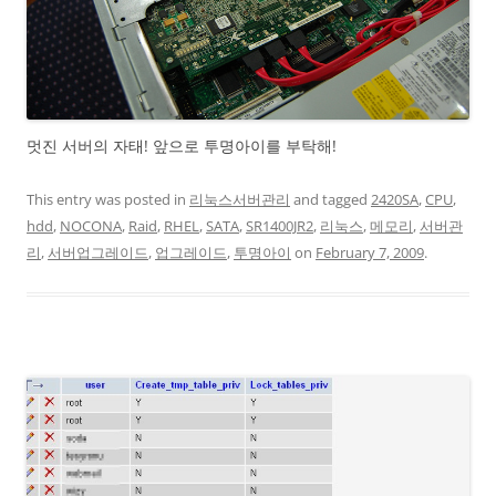
멋진 서버의 자태! 앞으로 투명아이를 부탁해!
This entry was posted in
리눅스서버관리
and tagged
2420SA
,
CPU
,
hdd
,
NOCONA
,
Raid
,
RHEL
,
SATA
,
SR1400JR2
,
리눅스
,
메모리
,
서버관
리
,
서버업그레이드
,
업그레이드
,
투명아이
on
February 7, 2009
.