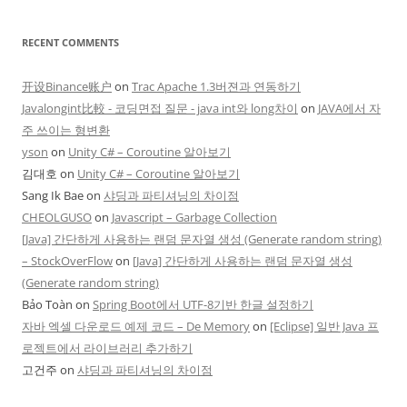
RECENT COMMENTS
开设Binance账户
on
Trac Apache 1.3버젼과 연동하기
Javalongint比較 - 코딩면접 질문 - java int와 long차이
on
JAVA에서 자
주 쓰이는 형변환
yson
on
Unity C# – Coroutine 알아보기
김대호
on
Unity C# – Coroutine 알아보기
Sang Ik Bae
on
샤딩과 파티셔닝의 차이점
CHEOLGUSO
on
Javascript – Garbage Collection
[Java] 간단하게 사용하는 랜덤 문자열 생성 (Generate random string)
– StockOverFlow
on
[Java] 간단하게 사용하는 랜덤 문자열 생성
(Generate random string)
Bảo Toàn
on
Spring Boot에서 UTF-8기반 한글 설정하기
자바 엑셀 다운로드 예제 코드 – De Memory
on
[Eclipse] 일반 Java 프
로젝트에서 라이브러리 추가하기
고건주
on
샤딩과 파티셔닝의 차이점