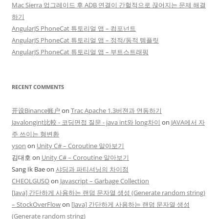
Mac Sierra 업그레이드 후 ADB 연결이 간헐적으로 끊어지는 문제 해결
하기
AngularJS PhoneCat 튜토리얼 앱 – 컴포넌트
AngularJS PhoneCat 튜토리얼 앱 – 정적/동적 템플릿
AngularJS PhoneCat 튜토리얼 앱 – 부트스트래핑
RECENT COMMENTS
开设Binance账户
on
Trac Apache 1.3버젼과 연동하기
Javalongint比較 - 코딩면접 질문 - java int와 long차이
on
JAVA에서 자
주 쓰이는 형변환
yson
on
Unity C# – Coroutine 알아보기
김대호
on
Unity C# – Coroutine 알아보기
Sang Ik Bae
on
샤딩과 파티셔닝의 차이점
CHEOLGUSO
on
Javascript – Garbage Collection
[Java] 간단하게 사용하는 랜덤 문자열 생성 (Generate random string)
– StockOverFlow
on
[Java] 간단하게 사용하는 랜덤 문자열 생성
(Generate random string)