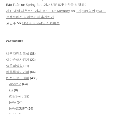
Bảo Toàn
on
Spring Boot에서 UTF-8기반 한글 설정하기
자바 엑셀 다운로드 예제 코드 – De Memory
on
[Eclipse] 일반 Java 프
로젝트에서 라이브러리 추가하기
고건주
on
샤딩과 파티셔닝의 차이점
CATEGORIES
나혼자만의독설
(38)
아마츄어사진가
(22)
영혼의양식
(21)
하루를살아가며
(64)
허접프로그래머
(486)
Android
(64)
C#
(8)
iOS/Swift
(82)
JAVA
(64)
JAVASCRIPT
(24)