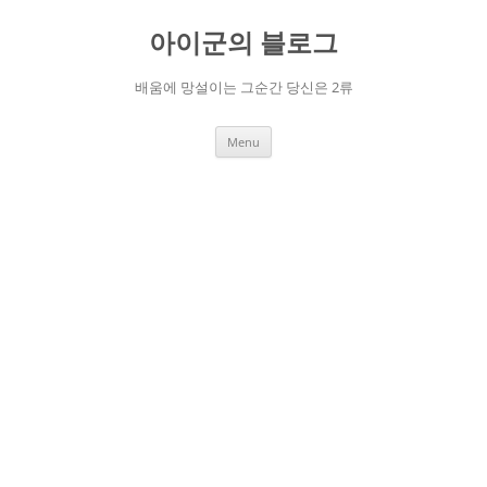
Skip
to
아이군의 블로그
content
배움에 망설이는 그순간 당신은 2류
Menu