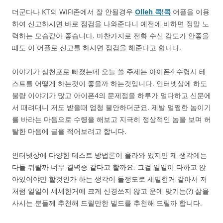
더군다나 KT의 WIFI존에서 잘 안될경우
Olleh 콕!콕
어플을 이용
하여 신고하시면 바로 점검을 나와준다니 예전에 비하면 정말 노
력하는 모습같아 좋습니다. 마찬가지로 전화 수신 감도가 안좋을
때도 이 어플로 신고를 하시면 점검을 해준다고 합니다.
이야기가 삼천포로 빠졌는데 오늘 쓸 주제는 아이폰4 수령시 테
스트를 어떻게 하는것이 좋을까 하는것입니다. 인터넷상에 하도
불량 이야기가 많고 아이폰4의 문제점을 하루가 멀다하고 신문에
서 때려대니 저도 받을때 엄청 불안하더군요. 제발 멀쩡한 놈이기
를 바라는 마음으로 수령을 해보고 지극히 정상적인 놈을 보며 허
탈한 마음에 글을 적어보려고 합니다.
인터넷상에 다양한 테스트 방법론이 올라와 있지만 제 생각에는
다들 뭐랄까 너무 결벽증 같다고 할까요, 그걸 일일이 다하고 앉
아있어야만 할것인가 하는 생각이 들정도로 세밀한거 같아서 저
처럼 일일이 세세한거에 크게 신경쓰지 않고 운에 맞기는(?) 삶을
사시는 분들께 추천해 드릴만한 빌드를 추천해 드릴까 합니다.