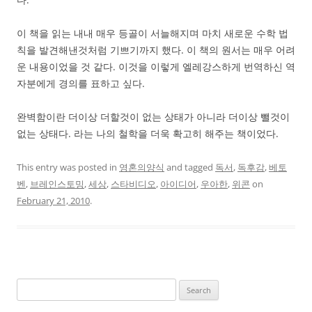
이 책을 읽는 내내 매우 등골이 서늘해지며 마치 새로운 수학 법
칙을 발견해낸것처럼 기쁘기까지 했다. 이 책의 원서는 매우 어려
운 내용이었을 것 같다. 이것을 이렇게 엘레강스하게 번역하신 역
자분에게 경의를 표하고 싶다.
완벽함이란 더이상 더할것이 없는 상태가 아니라 더이상 뺄것이
없는 상태다. 라는 나의 철학을 더욱 확고히 해주는 책이었다.
This entry was posted in
영혼의양식
and tagged
독서
,
독후감
,
베토
벤
,
브레인스토밍
,
세상
,
스타비디오
,
아이디어
,
우아한
,
위콘
on
February 21, 2010
.
Search
for: