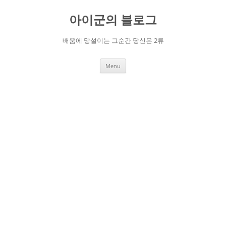
Skip
to
아이군의 블로그
content
배움에 망설이는 그순간 당신은 2류
Menu