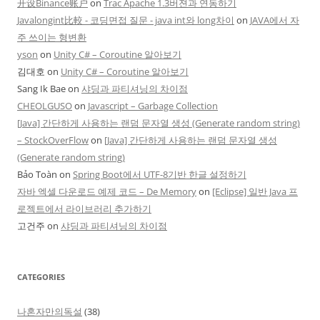
开设Binance账户
on
Trac Apache 1.3버젼과 연동하기
Javalongint比較 - 코딩면접 질문 - java int와 long차이
on
JAVA에서 자
주 쓰이는 형변환
yson
on
Unity C# – Coroutine 알아보기
김대호
on
Unity C# – Coroutine 알아보기
Sang Ik Bae
on
샤딩과 파티셔닝의 차이점
CHEOLGUSO
on
Javascript – Garbage Collection
[Java] 간단하게 사용하는 랜덤 문자열 생성 (Generate random string)
– StockOverFlow
on
[Java] 간단하게 사용하는 랜덤 문자열 생성
(Generate random string)
Bảo Toàn
on
Spring Boot에서 UTF-8기반 한글 설정하기
자바 엑셀 다운로드 예제 코드 – De Memory
on
[Eclipse] 일반 Java 프
로젝트에서 라이브러리 추가하기
고건주
on
샤딩과 파티셔닝의 차이점
CATEGORIES
나혼자만의독설
(38)