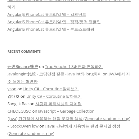
하기
AngularJS PhoneCat 튜토리얼 앱 – 컴포넌트
AngularJS PhoneCat 튜토리얼 앱 – 정적/동적 템플릿
AngularJS PhoneCat 튜토리얼 앱 – 부트스트래핑
RECENT COMMENTS
开设Binance账户
on
Trac Apache 1.3버젼과 연동하기
Javalongint比較 - 코딩면접 질문 - java int와 long차이
on
JAVA에서 자
주 쓰이는 형변환
yson
on
Unity C# – Coroutine 알아보기
김대호
on
Unity C# – Coroutine 알아보기
Sang Ik Bae
on
샤딩과 파티셔닝의 차이점
CHEOLGUSO
on
Javascript – Garbage Collection
[Java] 간단하게 사용하는 랜덤 문자열 생성 (Generate random string)
– StockOverFlow
on
[Java] 간단하게 사용하는 랜덤 문자열 생성
(Generate random string)