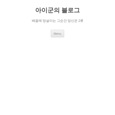
Skip
to
아이군의 블로그
content
배움에 망설이는 그순간 당신은 2류
Menu