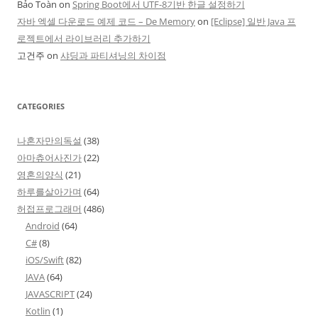
Bảo Toàn
on
Spring Boot에서 UTF-8기반 한글 설정하기
자바 엑셀 다운로드 예제 코드 – De Memory
on
[Eclipse] 일반 Java 프
로젝트에서 라이브러리 추가하기
고건주
on
샤딩과 파티셔닝의 차이점
CATEGORIES
나혼자만의독설
(38)
아마츄어사진가
(22)
영혼의양식
(21)
하루를살아가며
(64)
허접프로그래머
(486)
Android
(64)
C#
(8)
iOS/Swift
(82)
JAVA
(64)
JAVASCRIPT
(24)
Kotlin
(1)