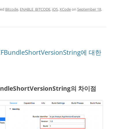
ged
Bitcode
,
ENABLE_BITCODE
,
iOS
,
XCode
on
September 18,
CFBundleShortVersionString에 대한
undleShortVersionString의 차이점