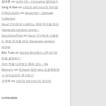
김대호
on
Unity C# – Coroutine 알아보기
Sang Ik Bae
on
샤딩과 파티셔닝의 차이점
CHEOLGUSO
on
Javascript – Garbage
Collection
[Java] 간단하게 사용하는 랜덤 문자열 생성
(Generate random string) –
StockOverFlow
on
[Java] 간단하게 사용하
는 랜덤 문자열 생성 (Generate random
string)
Bảo Toàn
on
Spring Boot에서 UTF-8기반
한글 설정하기
자바 엑셀 다운로드 예제 코드 – De
Memory
on
[Eclipse] 일반 Java 프로젝트에
서 라이브러리 추가하기
고건주
on
샤딩과 파티셔닝의 차이점
CATEGORIES