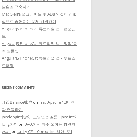
발환경 구축하기
Mac Sierra 업그레이드 후 ADB 연결이 간헐
적으로 끊어지는 문제 해결하기
AngularJS PhoneCat 튜토리얼 앱 – 컴포넌
트
AngularJS PhoneCat 튜토리얼 앱 – 정적/동
적 템플릿
AngularJS PhoneCat 튜토리얼 앱 – 부트스
트래핑
RECENT COMMENTS
开设Binance账户
on
Trac Apache 1.3버젼
과 연동하기
Javalongint比較 - 코딩면접 질문 - java int와
long차이
on
JAVA에서 자주 쓰이는 형변환
yson
on
Unity C# – Coroutine 알아보기