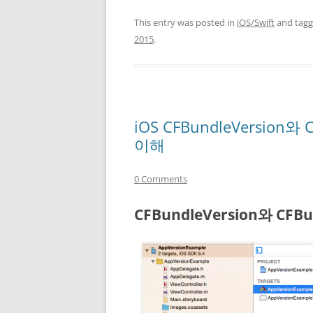
This entry was posted in
iOS/Swift
and tag
2015
.
iOS CFBundleVersion와 
이해
0 Comments
CFBundleVersion와 CFB