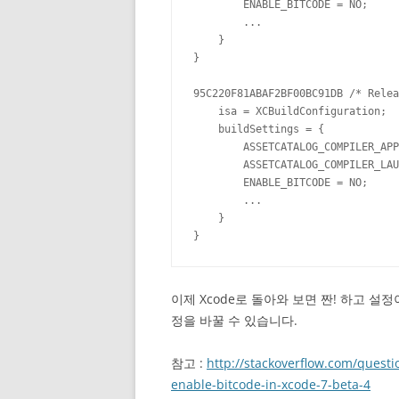
        ENABLE_BITCODE = NO;

        ...

    }

}

95C220F81ABAF2BF00BC91DB /* Relea
    isa = XCBuildConfiguration;

    buildSettings = {

        ASSETCATALOG_COMPILER_APP
        ASSETCATALOG_COMPILER_LAU
        ENABLE_BITCODE = NO;

        ...

    }

}
이제 Xcode로 돌아와 보면 짠! 하고 
정을 바꿀 수 있습니다.
참고 :
http://stackoverflow.com/questi
enable-bitcode-in-xcode-7-beta-4