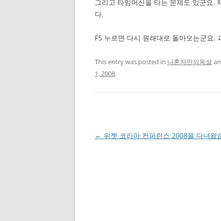
그리고 타임머신을 타는 문제도 있군요. 
다.
F5 누르면 다시 원래대로 돌아오는군요.
This entry was posted in
나혼자만의독설
an
1, 2008
.
Post
←
위젯 코리아 컨퍼런스 2008을 다녀왔
navigation