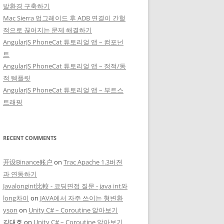
발환경 구축하기
Mac Sierra 업그레이드 후 ADB 연결이 간헐
적으로 끊어지는 문제 해결하기
AngularJS PhoneCat 튜토리얼 앱 – 컴포넌
트
AngularJS PhoneCat 튜토리얼 앱 – 정적/동
적 템플릿
AngularJS PhoneCat 튜토리얼 앱 – 부트스
트래핑
RECENT COMMENTS
开设Binance账户
on
Trac Apache 1.3버젼
과 연동하기
Javalongint比較 - 코딩면접 질문 - java int와
long차이
on
JAVA에서 자주 쓰이는 형변환
yson
on
Unity C# – Coroutine 알아보기
김대호
on
Unity C# – Coroutine 알아보기