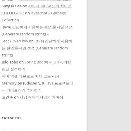
Sang Ik Bae
on
샤딩과 파티셔닝의 차이점
CHEOLGUSO
on
Javascript – Garbage
Collection
[Java] 간단하게 사용하는 랜덤 문자열 생성
(Generate random string) –
StockOverFlow
on
[Java] 간단하게 사용하
는 랜덤 문자열 생성 (Generate random
string)
Bảo Toàn
on
Spring Boot에서 UTF-8기반
한글 설정하기
자바 엑셀 다운로드 예제 코드 – De
Memory
on
[Eclipse] 일반 Java 프로젝트에
서 라이브러리 추가하기
고건주
on
샤딩과 파티셔닝의 차이점
CATEGORIES