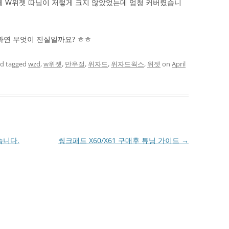
제 W위젯 따님이 저렇게 크지 않았었는데 엄청 커버렸습니
 과연 무엇이 진실일까요? ㅎㅎ
d tagged
wzd
,
w위젯
,
만우절
,
위자드
,
위자드웍스
,
위젯
on
April
습니다.
씽크패드 X60/X61 구매후 튜닝 가이드
→