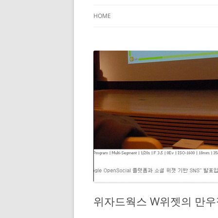
HOME
위자드웍스 W위젯의 만우