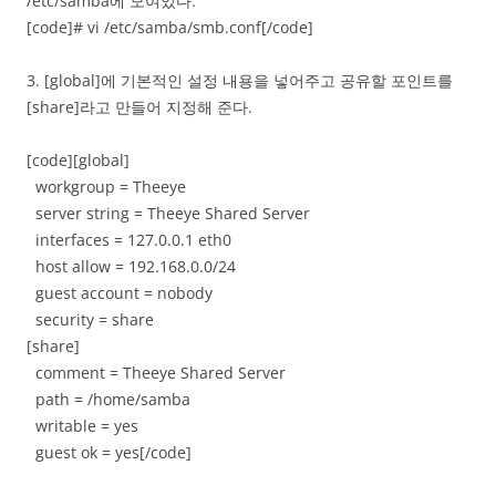
/etc/samba에 모여있다.
[code]# vi /etc/samba/smb.conf[/code]
3. [global]에 기본적인 설정 내용을 넣어주고 공유할 포인트를
[share]라고 만들어 지정해 준다.
[code][global]
workgroup = Theeye
server string = Theeye Shared Server
interfaces = 127.0.0.1 eth0
host allow = 192.168.0.0/24
guest account = nobody
security = share
[share]
comment = Theeye Shared Server
path = /home/samba
writable = yes
guest ok = yes[/code]