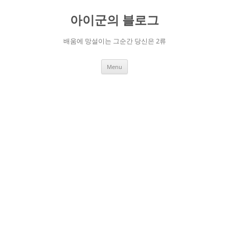
Skip
to
아이군의 블로그
content
배움에 망설이는 그순간 당신은 2류
Menu