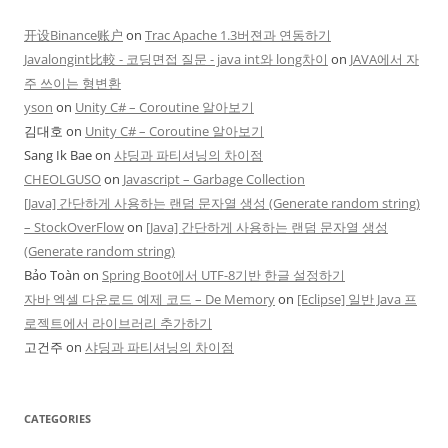
开设Binance账户
on
Trac Apache 1.3버젼과 연동하기
Javalongint比較 - 코딩면접 질문 - java int와 long차이
on
JAVA에서 자
주 쓰이는 형변환
yson
on
Unity C# – Coroutine 알아보기
김대호
on
Unity C# – Coroutine 알아보기
Sang Ik Bae
on
샤딩과 파티셔닝의 차이점
CHEOLGUSO
on
Javascript – Garbage Collection
[Java] 간단하게 사용하는 랜덤 문자열 생성 (Generate random string)
– StockOverFlow
on
[Java] 간단하게 사용하는 랜덤 문자열 생성
(Generate random string)
Bảo Toàn
on
Spring Boot에서 UTF-8기반 한글 설정하기
자바 엑셀 다운로드 예제 코드 – De Memory
on
[Eclipse] 일반 Java 프
로젝트에서 라이브러리 추가하기
고건주
on
샤딩과 파티셔닝의 차이점
CATEGORIES