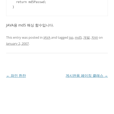
  return md5Passwd; 

}
JAVA용 md5 해싱 함수입니다.
This entry was posted in
JAVA
and tagged
jsp
,
md5
,
개발
,
자바
on
January 2, 2007
.
Post
←
와인 한잔
게시판용 페이징 클래스
→
navigation