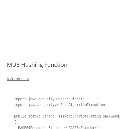
MD5 Hashing Function
0 Comments
import java.security.MessageDigest;

import java.security.NoSuchAlgorithmException;

public static String PasswordEncript(String password) 

{ 

  BASE64Encoder b64e = new BASE64Encoder();
