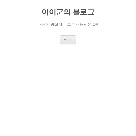
Skip
to
아이군의 블로그
content
배움에 망설이는 그순간 당신은 2류
Menu