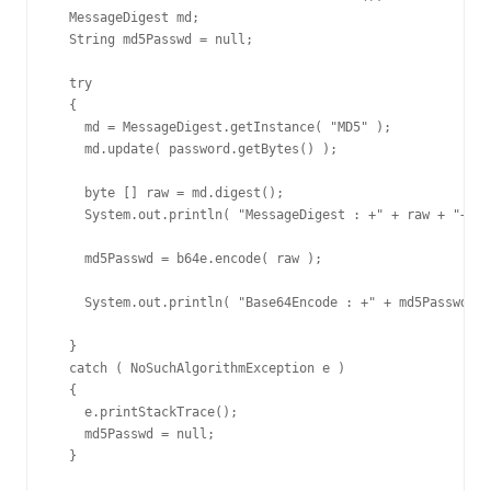
  MessageDigest md; 

  String md5Passwd = null;

  try 

  { 

    md = MessageDigest.getInstance( "MD5" ); 

    md.update( password.getBytes() );

    byte [] raw = md.digest(); 

    System.out.println( "MessageDigest : +" + raw + "+" )
    md5Passwd = b64e.encode( raw );

    System.out.println( "Base64Encode : +" + md5Passwd + 
  } 

  catch ( NoSuchAlgorithmException e ) 

  { 

    e.printStackTrace(); 

    md5Passwd = null; 

  }
