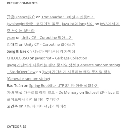
RECENT COMMENTS
开设Binance账户
on
Trac Apache 1.3버젼과 연동하기
Javalongint比較 - 코딩면접 질문 - java int와 long차이
on
JAVA에서 자
주 쓰이는 형변환
yson
on
Unity C# – Coroutine 알아보기
김대호
on
Unity C# – Coroutine 알아보기
Sang Ik Bae
on
샤딩과 파티셔닝의 차이점
CHEOLGUSO
on
Javascript – Garbage Collection
[Java] 간단하게 사용하는 랜덤 문자열 생성 (Generate random string)
– StockOverFlow
on
[Java] 간단하게 사용하는 랜덤 문자열 생성
(Generate random string)
Bảo Toàn
on
Spring Boot에서 UTF-8기반 한글 설정하기
자바 엑셀 다운로드 예제 코드 – De Memory
on
[Eclipse] 일반 Java 프
로젝트에서 라이브러리 추가하기
고건주
on
샤딩과 파티셔닝의 차이점
CATEGORIES