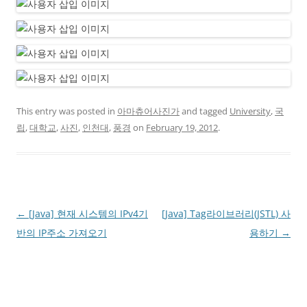
This entry was posted in
아마츄어사진가
and tagged
University
,
국
립
,
대학교
,
사진
,
인천대
,
풍경
on
February 19, 2012
.
Post
←
[Java] 현재 시스템의 IPv4기
[Java] Tag라이브러리(JSTL) 사
navigation
반의 IP주소 가져오기
용하기
→