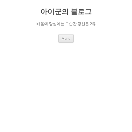
Skip
to
아이군의 블로그
content
배움에 망설이는 그순간 당신은 2류
Menu