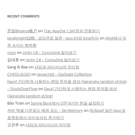
RECENT COMMENTS
开设Binance账户
on
Trac Apache 1.3버젼과 연동하기
Javalongint比較 - 코딩면접 질문 - java int와 long차이
on
JAVA에서 자
주 쓰이는 형변환
yson
on
Unity C# – Coroutine 알아보기
김대호
on
Unity C# – Coroutine 알아보기
Sang Ik Bae
on
샤딩과 파티셔닝의 차이점
CHEOLGUSO
on
Javascript – Garbage Collection
[Java] 간단하게 사용하는 랜덤 문자열 생성 (Generate random string)
– StockOverFlow
on
[Java] 간단하게 사용하는 랜덤 문자열 생성
(Generate random string)
Bảo Toàn
on
Spring Boot에서 UTF-8기반 한글 설정하기
자바 엑셀 다운로드 예제 코드 – De Memory
on
[Eclipse] 일반 Java 프
로젝트에서 라이브러리 추가하기
고건주
on
샤딩과 파티셔닝의 차이점