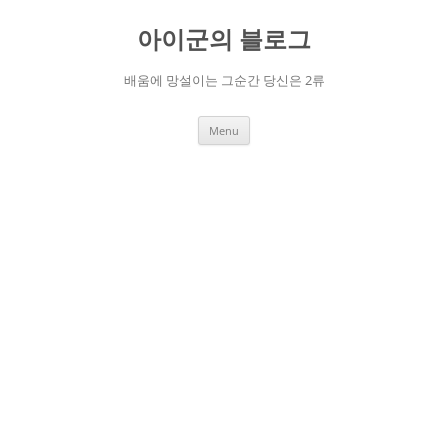
Skip
to
아이군의 블로그
content
배움에 망설이는 그순간 당신은 2류
Menu