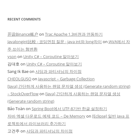
RECENT COMMENTS
开设Binance账户
on
Trac Apache 1.3버젼과 연동하기
Javalongint比較 - 코딩면접 질문 - java int와 long차이
on
JAVA에서 자
주 쓰이는 형변환
yson
on
Unity C# – Coroutine 알아보기
김대호
on
Unity C# – Coroutine 알아보기
Sang Ik Bae
on
샤딩과 파티셔닝의 차이점
CHEOLGUSO
on
Javascript – Garbage Collection
[Java] 간단하게 사용하는 랜덤 문자열 생성 (Generate random string)
– StockOverFlow
on
[Java] 간단하게 사용하는 랜덤 문자열 생성
(Generate random string)
Bảo Toàn
on
Spring Boot에서 UTF-8기반 한글 설정하기
자바 엑셀 다운로드 예제 코드 – De Memory
on
[Eclipse] 일반 Java 프
로젝트에서 라이브러리 추가하기
고건주
on
샤딩과 파티셔닝의 차이점