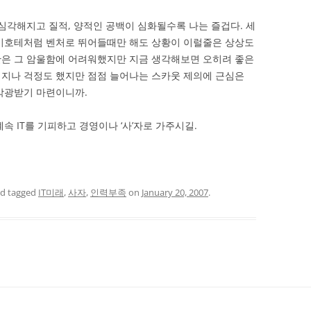
 심각해지고 질적, 양적인 공백이 심화될수록 나는 즐겁다. 세
돈키호테처럼 벤처로 뛰어들때만 해도 상황이 이럴줄은 상상도
간은 그 암울함에 어려워했지만 지금 생각해보면 오히려 좋은
너지나 걱정도 했지만 점점 늘어나는 스카웃 제의에 근심은
각광받기 마련이니까.
속 IT를 기피하고 경영이나 ‘사’자로 가주시길.
d tagged
IT미래
,
사자
,
인력부족
on
January 20, 2007
.