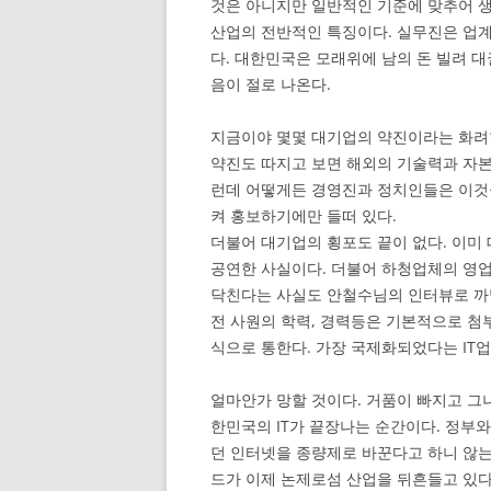
것은 아니지만 일반적인 기준에 맞추어 생각
산업의 전반적인 특징이다. 실무진은 업계
다. 대한민국은 모래위에 남의 돈 빌려 대
음이 절로 나온다.
지금이야 몇몇 대기업의 약진이라는 화려한
약진도 따지고 보면 해외의 기술력과 자본
런데 어떻게든 경영진과 정치인들은 이것
켜 홍보하기에만 들떠 있다.
더불어 대기업의 횡포도 끝이 없다. 이미
공연한 사실이다. 더불어 하청업체의 영
닥친다는 사실도 안철수님의 인터뷰로 까
전 사원의 학력, 경력등은 기본적으로 첨
식으로 통한다. 가장 국제화되었다는 IT
얼마안가 망할 것이다. 거품이 빠지고 
한민국의 IT가 끝장나는 순간이다. 정부
던 인터넷을 종량제로 바꾼다고 하니 않는
드가 이제 논제로섬 산업을 뒤흔들고 있다