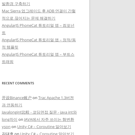
발환경 구축하기
Mac Sierra 업그레이드 후 ADB 연결이 간헐
적으로 끊어지는 문제 해결하기
AngularJS PhoneCat 튜토리얼 앱 – 컴포넌
트
AngularJS PhoneCat 튜토리얼 앱 – 정적/동
적 템플릿
AngularJS PhoneCat 튜토리얼 앱 – 부트스
트래핑
RECENT COMMENTS
开设Binance账户
on
Trac Apache 1.3버젼
과 연동하기
Javalongint比較 - 코딩면접 질문 - java int와
long차이
on
JAVA에서 자주 쓰이는 형변환
yson
on
Unity C# – Coroutine 알아보기
김대호
on
Unity C# – Coroutine 알아보기