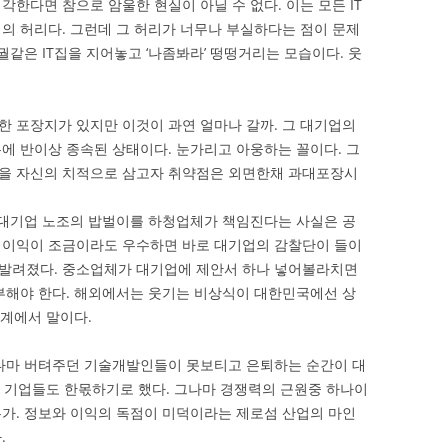
한다면 참으로 암울한 현실이 아닐 수 없다. 이는 모든 IT
의 허리다. 그런데 그 허리가 너무나 부실하다는 점이 문제
궐같은 IT집을 지어놓고 ‘나좀봐라’ 떵떵거리는 모습이다. 웃
 포장지가 있지만 이것이 과연 얼마나 갈까. 그 대기업의
에 반이상 종속된 상태이다. 눈가리고 아웅하는 꼴이다. 그
을 자신의 치적으로 삼고자 취약점은 외면한채 과대포장시
 대기업 노조의 밥벌이를 하청업체가 책임진다는 사실은 공
업이익이 조금이라도 우수하면 바로 대기업의 감찰단이 들이
발려졌다. 중소업체가 대기업에 제안서 하나 넣어볼라치면
부해야 한다. 해외에서는 웃기는 비상식이 대한민국에선 상
업계에서 말이다.
그나마 버텨주던 기술개발인들이 못보티고 은퇴하는 순간이 대
와 기업들도 한몫하기로 했다. 그나마 경쟁력의 근원중 하나이
가. 정보와 이익의 독점이 미덕이라는 제로섬 산업의 마인
.