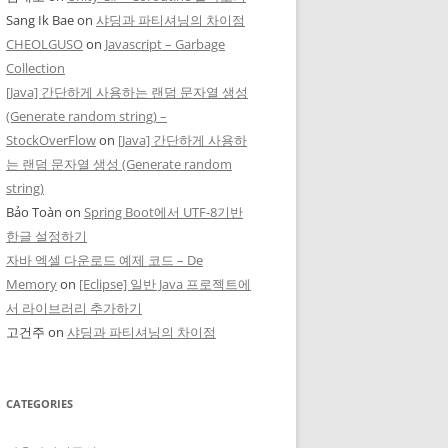
Sang Ik Bae
on
샤딩과 파티셔닝의 차이점
CHEOLGUSO
on
Javascript – Garbage
Collection
[Java] 간단하게 사용하는 랜덤 문자열 생성
(Generate random string) –
StockOverFlow
on
[Java] 간단하게 사용하
는 랜덤 문자열 생성 (Generate random
string)
Bảo Toàn
on
Spring Boot에서 UTF-8기반
한글 설정하기
자바 엑셀 다운로드 예제 코드 – De
Memory
on
[Eclipse] 일반 Java 프로젝트에
서 라이브러리 추가하기
고건주
on
샤딩과 파티셔닝의 차이점
CATEGORIES