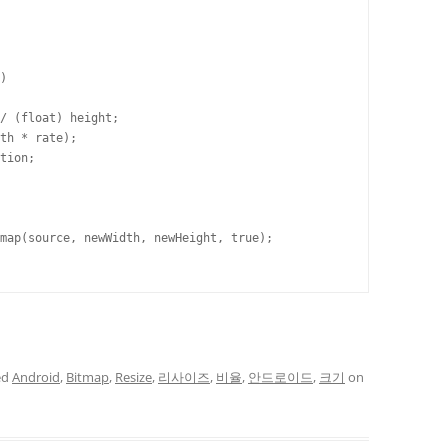
)

/ (float) height;

th * rate);

tion;

map(source, newWidth, newHeight, true);

ed
Android
,
Bitmap
,
Resize
,
리사이즈
,
비율
,
안드로이드
,
크기
on