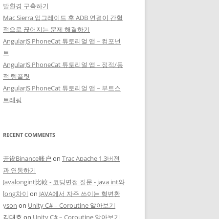
발환경 구축하기
Mac Sierra 업그레이드 후 ADB 연결이 간헐
적으로 끊어지는 문제 해결하기
AngularJS PhoneCat 튜토리얼 앱 – 컴포넌
트
AngularJS PhoneCat 튜토리얼 앱 – 정적/동
적 템플릿
AngularJS PhoneCat 튜토리얼 앱 – 부트스
트래핑
RECENT COMMENTS
开设Binance账户
on
Trac Apache 1.3버젼
과 연동하기
Javalongint比較 - 코딩면접 질문 - java int와
long차이
on
JAVA에서 자주 쓰이는 형변환
yson
on
Unity C# – Coroutine 알아보기
김대호
on
Unity C# – Coroutine 알아보기