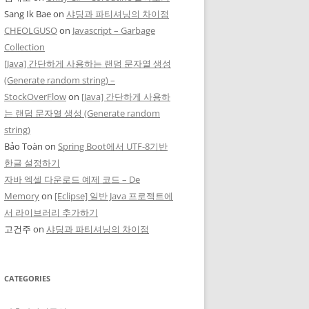
Sang Ik Bae
on
샤딩과 파티셔닝의 차이점
CHEOLGUSO
on
Javascript – Garbage
Collection
[Java] 간단하게 사용하는 랜덤 문자열 생성
(Generate random string) –
StockOverFlow
on
[Java] 간단하게 사용하
는 랜덤 문자열 생성 (Generate random
string)
Bảo Toàn
on
Spring Boot에서 UTF-8기반
한글 설정하기
자바 엑셀 다운로드 예제 코드 – De
Memory
on
[Eclipse] 일반 Java 프로젝트에
서 라이브러리 추가하기
고건주
on
샤딩과 파티셔닝의 차이점
CATEGORIES