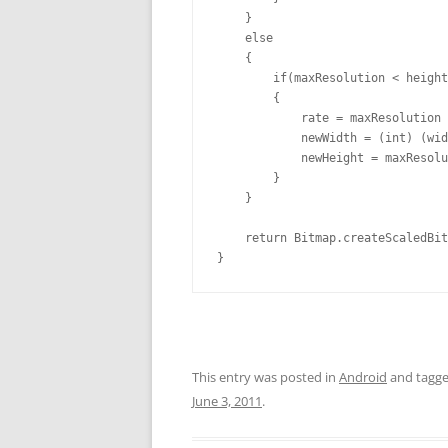
    }

    else

    {

        if(maxResolution < height
        {

            rate = maxResolution 
            newWidth = (int) (wid
            newHeight = maxResolu
        }

    }

    return Bitmap.createScaledBit
}
This entry was posted in
Android
and tagg
June 3, 2011
.