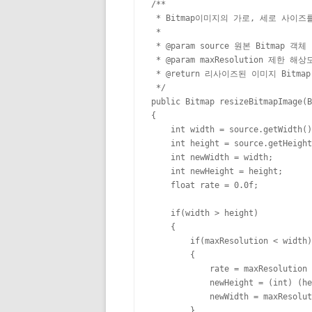
/**

 * Bitmap이미지의 가로, 세로 사이즈
 * 

 * @param source 원본 Bitmap 객체

 * @param maxResolution 제한 해상도
 * @return 리사이즈된 이미지 Bitmap
 */

public Bitmap resizeBitmapImage(B
{

    int width = source.getWidth()
    int height = source.getHeight
    int newWidth = width;

    int newHeight = height;

    float rate = 0.0f;

    if(width > height)

    {

        if(maxResolution < width)

        {

            rate = maxResolution 
            newHeight = (int) (he
            newWidth = maxResolut
        }
