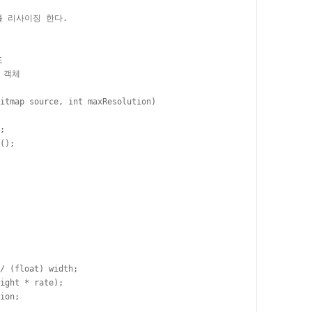
를 리사이징 한다.



 객체

itmap source, int maxResolution)

;

();

/ (float) width;

ight * rate);

ion;
