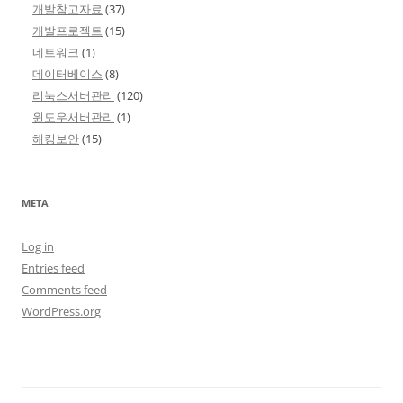
개발참고자료
(37)
개발프로젝트
(15)
네트워크
(1)
데이터베이스
(8)
리눅스서버관리
(120)
윈도우서버관리
(1)
해킹보안
(15)
META
Log in
Entries feed
Comments feed
WordPress.org