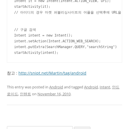
Intent it = new Intent(Intent.ACTION_VIEW, uri);  

startActivity(it);

// 아이디의 경우 마켓 퍼블리싱사이트의 어플을 선택후에 URL을 확인
// 구글 검색

Intent intent = new Intent();

intent.setAction(Intent.ACTION_WEB_SEARCH);

intent.putExtra(SearchManager.QUERY,"searchString")

startActivity(intent);
참고 :
http://snipt.net/Martin/tag/android
This entry was posted in
Android
and tagged
Android
,
Intent
,
안드
로이드
,
인텐트
on
November 16, 2010
.