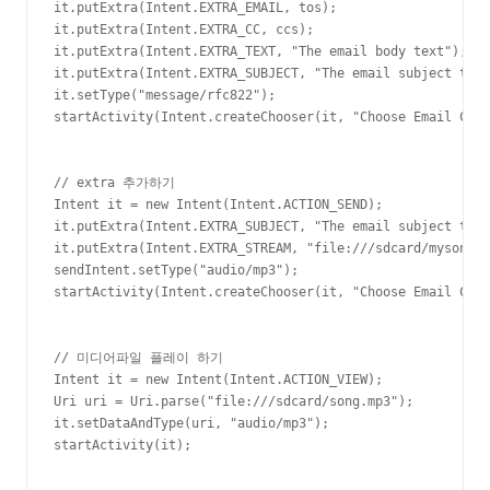
it.putExtra(Intent.EXTRA_EMAIL, tos);     

it.putExtra(Intent.EXTRA_CC, ccs);     

it.putExtra(Intent.EXTRA_TEXT, "The email body text");   
it.putExtra(Intent.EXTRA_SUBJECT, "The email subject text
it.setType("message/rfc822");     

startActivity(Intent.createChooser(it, "Choose Email Clie
// extra 추가하기

Intent it = new Intent(Intent.ACTION_SEND);   

it.putExtra(Intent.EXTRA_SUBJECT, "The email subject text
it.putExtra(Intent.EXTRA_STREAM, "file:///sdcard/mysong.m
sendIntent.setType("audio/mp3");   

startActivity(Intent.createChooser(it, "Choose Email Clie
// 미디어파일 플레이 하기

Intent it = new Intent(Intent.ACTION_VIEW);

Uri uri = Uri.parse("file:///sdcard/song.mp3");

it.setDataAndType(uri, "audio/mp3");

startActivity(it);
