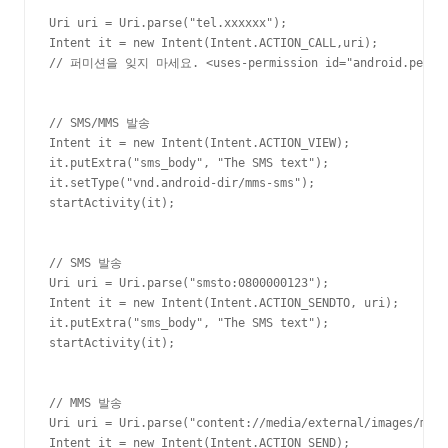
Uri uri = Uri.parse("tel.xxxxxx");

Intent it = new Intent(Intent.ACTION_CALL,uri);

// 퍼미션을 잊지 마세요. <uses-permission id="android.permiss
// SMS/MMS 발송

Intent it = new Intent(Intent.ACTION_VIEW);   

it.putExtra("sms_body", "The SMS text");   

it.setType("vnd.android-dir/mms-sms");   

startActivity(it); 

// SMS 발송

Uri uri = Uri.parse("smsto:0800000123");   

Intent it = new Intent(Intent.ACTION_SENDTO, uri);   

it.putExtra("sms_body", "The SMS text");   

startActivity(it); 

// MMS 발송

Uri uri = Uri.parse("content://media/external/images/medi
Intent it = new Intent(Intent.ACTION_SEND);   
