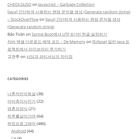
CHEOLGUSO
on
Javascript – Garbage Collection
[Java] 간단하게 사용하는 랜덤 문자열 생성 (Generate random string)
– StockOverFlow
on
[Java] 간단하게 사용하는 랜덤 문자열 생성
(Generate random string)
Bảo Toàn
on
Spring Boot에서 UTF-8기반 한글 설정하기
자바 엑셀 다운로드 예제 코드 – De Memory
on
[Eclipse] 일반 Java 프
로젝트에서 라이브러리 추가하기
고건주
on
샤딩과 파티셔닝의 차이점
CATEGORIES
나혼자만의독설
(38)
아마츄어사진가
(22)
영혼의양식
(21)
하루를살아가며
(64)
허접프로그래머
(486)
Android
(64)
C#
(8)