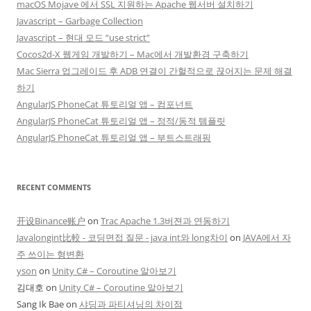
macOS Mojave 에서 SSL 지원하는 Apache 웹서버 설치하기
Javascript – Garbage Collection
Javascript – 현대 모드 “use strict”
Cocos2d-X 웹게임 개발하기 – Mac에서 개발환경 구축하기
Mac Sierra 업그레이드 후 ADB 연결이 간헐적으로 끊어지는 문제 해결
하기
AngularJS PhoneCat 튜토리얼 앱 – 컴포넌트
AngularJS PhoneCat 튜토리얼 앱 – 정적/동적 템플릿
AngularJS PhoneCat 튜토리얼 앱 – 부트스트래핑
RECENT COMMENTS
开设Binance账户
on
Trac Apache 1.3버젼과 연동하기
Javalongint比較 - 코딩면접 질문 - java int와 long차이
on
JAVA에서 자
주 쓰이는 형변환
yson
on
Unity C# – Coroutine 알아보기
김대호
on
Unity C# – Coroutine 알아보기
Sang Ik Bae
on
샤딩과 파티셔닝의 차이점