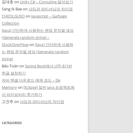
김대호
on
Unity C# – Coroutine 알아보기
Sang Ik Bae
on
샤딩과 파티셔닝의 차이점
CHEOLGUSO
on
Javascript – Garbage
Collection
[Java] 간단하게 사용하는 랜덤 문자열 생성
(Generate random string) –
StockOverFlow
on
[Java] 간단하게 사용하
는 랜덤 문자열 생성 (Generate random
string)
Bảo Toàn
on
Spring Boot에서 UTF-8기반
한글 설정하기
자바 엑셀 다운로드 예제 코드 – De
Memory
on
[Eclipse] 일반 Java 프로젝트에
서 라이브러리 추가하기
고건주
on
샤딩과 파티셔닝의 차이점
CATEGORIES