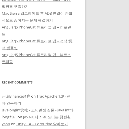
발환경 구축하기
Mac Sierra 업그레이드 후 ADB 연결이 간헐
적으로 끊어지는 문제 해결하기
AngularJS PhoneCat 튜토리얼 앱 – 컴포넌
트
AngularJS PhoneCat 튜토리얼 앱 – 정적/동
적 템플릿
AngularJS PhoneCat 튜토리얼 앱 – 부트스
트래핑
RECENT COMMENTS
开设Binance账户
on
Trac Apache 1.3버젼
과 연동하기
Javalongint比較 - 코딩면접 질문 - java int와
long차이
on
JAVA에서 자주 쓰이는 형변환
yson
on
Unity C# – Coroutine 알아보기