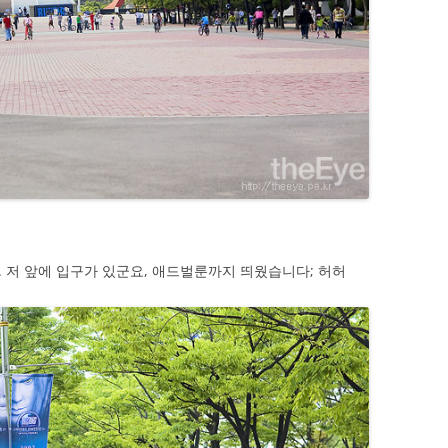
저 앞에 입구가 있군요, 애드벌룬까지 띄웠습니다; 허허