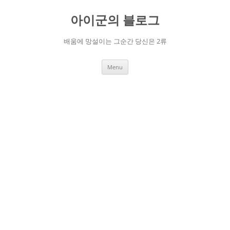
Skip
to
아이군의 블로그
content
배움에 망설이는 그순간 당신은 2류
Menu