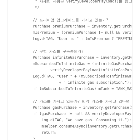
         * 자세한 사항은 verifyDeveloperPayload()를 참고하세
         */

        // 프리미엄 업그레이드를 가지고 있는가?

        Purchase premiumPurchase = inventory.getPurchase(
        mIsPremium = (premiumPurchase != null && verifyDe
        Log.d(TAG, "User is " + (mIsPremium ? "PREMIUM" :
        // 무한 가스를 구독중인가?

        Purchase infiniteGasPurchase = inventory.getPurch
        mSubscribedToInfiniteGas = (infiniteGasPurchase !
                verifyDeveloperPayload(infiniteGasPurchas
        Log.d(TAG, "User " + (mSubscribedToInfiniteGas ? 
                    + " infinite gas subscription.");

        if (mSubscribedToInfiniteGas) mTank = TANK_MAX;

        // 가스를 가지고 있는가? 만약 가스를 가지고 있다면 바
        Purchase gasPurchase = inventory.getPurchase(SKU_
        if (gasPurchase != null && verifyDeveloperPayload
            Log.d(TAG, "We have gas. Consuming it.");

            mHelper.consumeAsync(inventory.getPurchase(SK
            return;

        }
