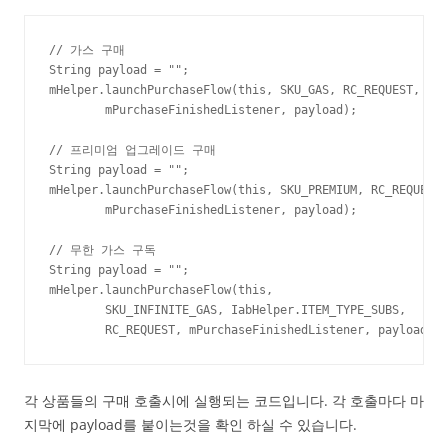
// 가스 구매

String payload = "";

mHelper.launchPurchaseFlow(this, SKU_GAS, RC_REQUEST,

        mPurchaseFinishedListener, payload);

// 프리미엄 업그레이드 구매

String payload = "";

mHelper.launchPurchaseFlow(this, SKU_PREMIUM, RC_REQUEST,

        mPurchaseFinishedListener, payload);

// 무한 가스 구독

String payload = "";

mHelper.launchPurchaseFlow(this,

        SKU_INFINITE_GAS, IabHelper.ITEM_TYPE_SUBS,

        RC_REQUEST, mPurchaseFinishedListener, payload);
각 상품들의 구매 호출시에 실행되는 코드입니다. 각 호출마다 마
지막에 payload를 붙이는것을 확인 하실 수 있습니다.