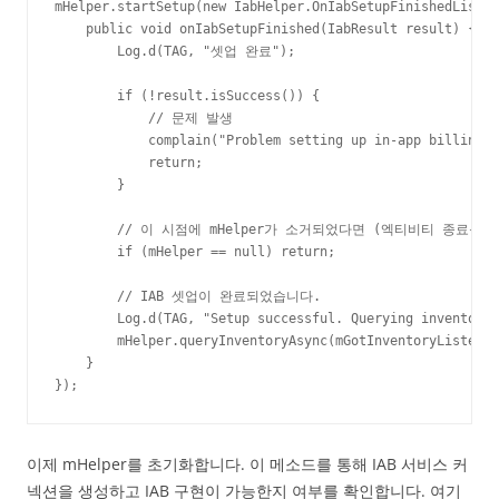
mHelper.startSetup(new IabHelper.OnIabSetupFinishedListen
    public void onIabSetupFinished(IabResult result) {

        Log.d(TAG, "셋업 완료");

        if (!result.isSuccess()) {

            // 문제 발생

            complain("Problem setting up in-app billing: 
            return;

        }

        // 이 시점에 mHelper가 소거되었다면 (엑티비티 종료등)
        if (mHelper == null) return;

        // IAB 셋업이 완료되었습니다.

        Log.d(TAG, "Setup successful. Querying inventory.
        mHelper.queryInventoryAsync(mGotInventoryListener
    }

});
이제 mHelper를 초기화합니다. 이 메소드를 통해 IAB 서비스 커
넥션을 생성하고 IAB 구현이 가능한지 여부를 확인합니다. 여기