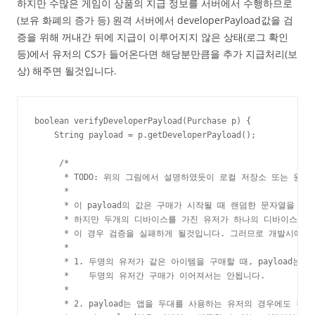
하지만 수많은 게임이 상품의 지급 정보를 서버에서 수행하므로
(보유 화폐의 증가 등) 원격 서버에서 developerPayload값을 검
증을 위해 꺼내간 뒤에 지급이 이루어지지 않은 상태(로그 확인
등)에서 유저의 CS가 들어온다면 해당분만큼을 추가 지급처리(보
상) 해주면 될것입니다.
boolean verifyDeveloperPayload(Purchase p) {

    String payload = p.getDeveloperPayload();

     /*

      * TODO: 위의 그림에서 설명하였듯이 로컬 저장소 또는 원격
      *

      * 이 payload의 값은 구매가 시작될 때 랜덤한 문자열을 
      * 하지만 두개의 디바이스를 가진 유저가 하나의 디바이스에
      * 이 경우 검증을 실패하게 될것입니다. 그러므로 개발시에 
      *

      * 1. 두명의 유저가 같은 아이템을 구매할 때, payload는
      *    두명의 유저간 구매가 이어져서는 안됩니다.

      *

      * 2. payload는 앱을 두대를 사용하는 유저의 경우에도 정