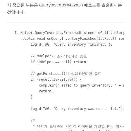
서 중요한 부분은 queryInventoryAsync() 메소드를 호출한다는
것입니다.
IabHelper.QueryInventoryFinishedListener mGotInventoryLis
    public void onQueryInventoryFinished(IabResult result
        Log.d(TAG, "Query inventory finished.");

        // mHelper가 소거되었다면 종료

        if (mHelper == null) return;

        // getPurchases()가 실패하였다면 종료

        if (result.isFailure()) {

            complain("Failed to query inventory: " + resu
            return;

        }

        Log.d(TAG, "Query inventory was successful.");

        /*

         * 유저가 보유중인 각각의 아이템을 체크합니다. 여기서 dev