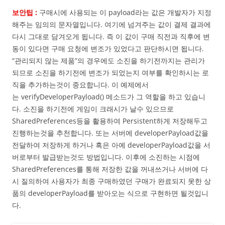
보안팁 :
구매시에 사용되는 이 payload라는 값은 개발자가 지정
해주는 임의의 문자열입니다. 여기에 넘겨주는 값이 결제 결과에
다시 그대로 담겨오게 됩니다. 즉 이 값이 구매 직전과 직후에 변
동이 있다면 구매 요청에 변조가 있었다고 판단하시면 됩니다.
“관리되지 않는 제품”의 경우에도 소진을 하기전까지는 관리가
되므로 소진을 하기전에 변조가 되었는지 여부를 확인하시는 로
직을 추가하는것이 중요합니다. 이 예제에서
는 verifyDeveloperPayload() 메소드가 그 역할을 하고 있습니
다. 소진을 하기전에 게임이 크래시가 날수 있으므로
SharedPreferences등을 활용하여 Persistent하게 저장해두고
진행하는것을 추천합니다. 또는 서버에 developerPayload값을
전달하여 저장하게 하거나 혹은 아예 developerPayload값을 서
버로부터 발급받는것도 방법입니다. 이후에 소진하는 시점에
SharedPreferences를 통해 저장한 값을 꺼내쓰거나 서버에 다
시 질의하여 사용자가 최종 구매하였던 구매가 완료되지 못한 상
품의 developerPayload를 받아오는 식으로 구현하면 될것입니
다.