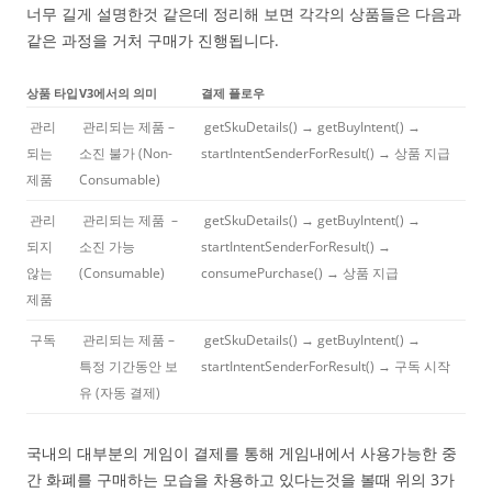
너무 길게 설명한것 같은데 정리해 보면 각각의 상품들은 다음과
같은 과정을 거처 구매가 진행됩니다.
상품 타입
V3에서의 의미
결제 플로우
관리
관리되는 제품 –
getSkuDetails() → getBuyIntent() →
되는
소진 불가 (Non-
startIntentSenderForResult() → 상품 지급
제품
Consumable)
관리
관리되는 제품 –
getSkuDetails() → getBuyIntent() →
되지
소진 가능
startIntentSenderForResult() →
않는
(Consumable)
consumePurchase() → 상품 지급
제품
구독
관리되는 제품 –
getSkuDetails() → getBuyIntent() →
특정 기간동안 보
startIntentSenderForResult() → 구독 시작
유 (자동 결제)
국내의 대부분의 게임이 결제를 통해 게임내에서 사용가능한 중
간 화폐를 구매하는 모습을 차용하고 있다는것을 볼때 위의 3가