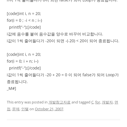
[code]int i, n = 20;
for(i = 0 ; -i < n ; i–)
printf(“-“);[/code]
i값에 음수를 붙여 음수값을 양수로 바꾸어 비교합니다.
i값이 1씩 줄어들다가 -20이 되면 -(-20) < 20이 되어 종료됩니다.
[code]int i, n = 20;
for(i = 0; i + n; i–)
printf(“-“);[/code]
i값이 1씩 줄어들다가 -20 + 20 = 0 이 되어 false가 되어 Loop가
종료됩니다.
_M#]
This entry was posted in
개발참고자료
and tagged
C
,
for
,
개발자
,
면
접
,
문제
,
인텔
on
October 21, 2007
.