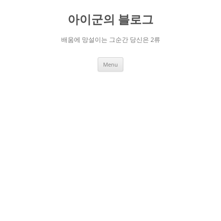
Skip
to
아이군의 블로그
content
배움에 망설이는 그순간 당신은 2류
Menu