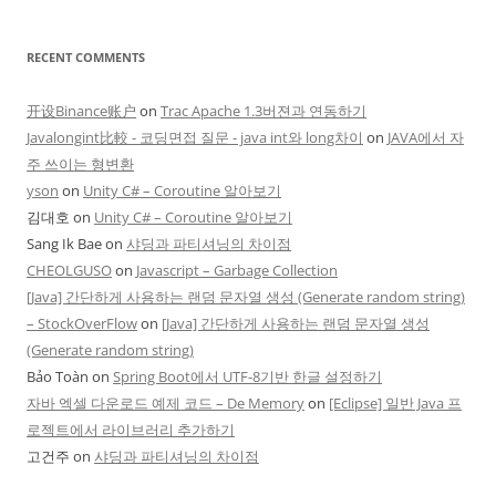
RECENT COMMENTS
开设Binance账户
on
Trac Apache 1.3버젼과 연동하기
Javalongint比較 - 코딩면접 질문 - java int와 long차이
on
JAVA에서 자
주 쓰이는 형변환
yson
on
Unity C# – Coroutine 알아보기
김대호
on
Unity C# – Coroutine 알아보기
Sang Ik Bae
on
샤딩과 파티셔닝의 차이점
CHEOLGUSO
on
Javascript – Garbage Collection
[Java] 간단하게 사용하는 랜덤 문자열 생성 (Generate random string)
– StockOverFlow
on
[Java] 간단하게 사용하는 랜덤 문자열 생성
(Generate random string)
Bảo Toàn
on
Spring Boot에서 UTF-8기반 한글 설정하기
자바 엑셀 다운로드 예제 코드 – De Memory
on
[Eclipse] 일반 Java 프
로젝트에서 라이브러리 추가하기
고건주
on
샤딩과 파티셔닝의 차이점