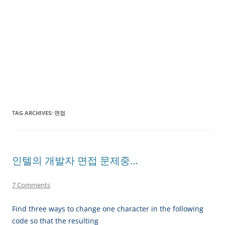
TAG ARCHIVES:
면접
인텔의 개발자 면접 문제중…
7 Comments
Find three ways to change one character in the following
code so that the resulting