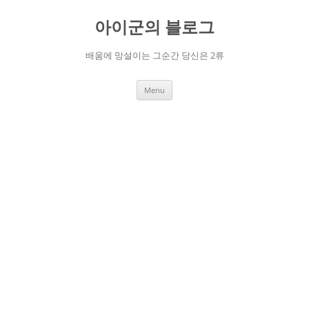
Skip
to
아이군의 블로그
content
배움에 망설이는 그순간 당신은 2류
Menu