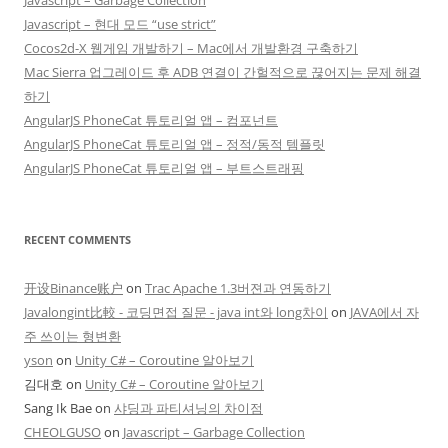
Javascript – 현대 모드 “use strict”
Cocos2d-X 웹게임 개발하기 – Mac에서 개발환경 구축하기
Mac Sierra 업그레이드 후 ADB 연결이 간헐적으로 끊어지는 문제 해결
하기
AngularJS PhoneCat 튜토리얼 앱 – 컴포넌트
AngularJS PhoneCat 튜토리얼 앱 – 정적/동적 템플릿
AngularJS PhoneCat 튜토리얼 앱 – 부트스트래핑
RECENT COMMENTS
开设Binance账户
on
Trac Apache 1.3버젼과 연동하기
Javalongint比較 - 코딩면접 질문 - java int와 long차이
on
JAVA에서 자
주 쓰이는 형변환
yson
on
Unity C# – Coroutine 알아보기
김대호
on
Unity C# – Coroutine 알아보기
Sang Ik Bae
on
샤딩과 파티셔닝의 차이점
CHEOLGUSO
on
Javascript – Garbage Collection