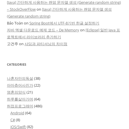
[Java] 간단하게 사용하는 랜덤 문자열 생성 (Generate random string)
– StockOverFlow
on
[Java] 간단하게 사용하는 랜덤 문자열 생성
(Generate random string)
Bảo Toàn
on
Spring Boot에서 UTF-8기반 한글 설정하기
자바 엑셀 다운로드 예제 코드 – De Memory
on
[Eclipse] 일반 Java 프
로젝트에서 라이브러리 추가하기
고건주
on
샤딩과 파티셔닝의 차이점
CATEGORIES
나혼자만의독설
(38)
아마츄어사진가
(22)
영혼의양식
(21)
하루를살아가며
(64)
허접프로그래머
(486)
Android
(64)
C#
(8)
iOS/Swift
(82)