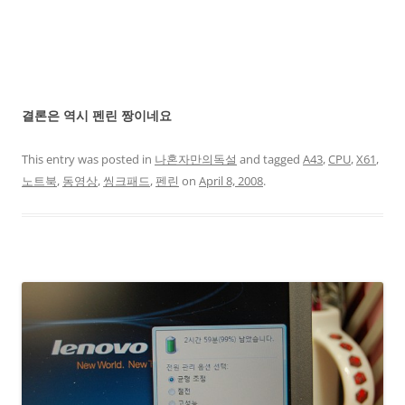
결론은 역시 펜린 짱이네요
This entry was posted in
나혼자만의독설
and tagged
A43
,
CPU
,
X61
,
노트북
,
동영상
,
씽크패드
,
펜린
on
April 8, 2008
.