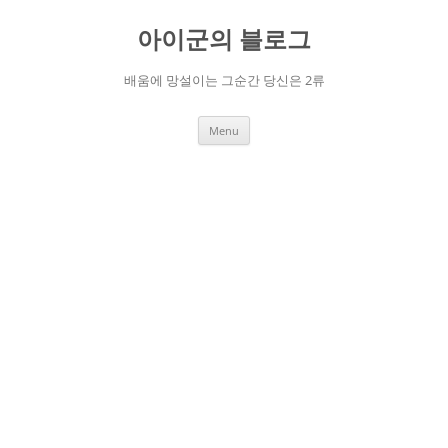
Skip
to
아이군의 블로그
content
배움에 망설이는 그순간 당신은 2류
Menu