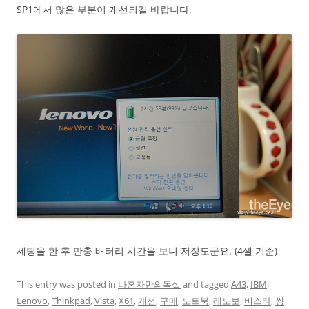
SP1에서 많은 부분이 개선되길 바랍니다.
세팅을 한 후 만충 배터리 시간을 보니 저정도군요. (4셀 기준)
This entry was posted in
나혼자만의독설
and tagged
A43
,
IBM
,
Lenovo
,
Thinkpad
,
Vista
,
X61
,
개선
,
구매
,
노트북
,
레노보
,
비스타
,
씽