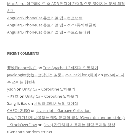
Mac Sierra 업그레이드 후 ADB 연결이 간헐적으로 끊어지는 문제 해결
하기
AngularJS PhoneCat 튜토리얼 앱 – 컴포넌트
AngularJS PhoneCat 튜토리얼 앱 – 정적/동적 템플릿
AngularJS PhoneCat 튜토리얼 앱 – 부트스트래핑
RECENT COMMENTS
开设Binance账户
on
Trac Apache 1.3버젼과 연동하기
Javalongint比較 - 코딩면접 질문 - java int와 long차이
on
JAVA에서 자
주 쓰이는 형변환
yson
on
Unity C# – Coroutine 알아보기
김대호
on
Unity C# – Coroutine 알아보기
Sang Ik Bae
on
샤딩과 파티셔닝의 차이점
CHEOLGUSO
on
Javascript – Garbage Collection
[Java] 간단하게 사용하는 랜덤 문자열 생성 (Generate random string)
– StockOverFlow
on
[Java] 간단하게 사용하는 랜덤 문자열 생성
(Generate random string)