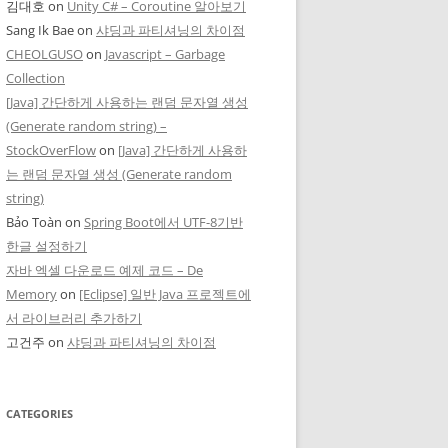
김대호
on
Unity C# – Coroutine 알아보기
Sang Ik Bae
on
샤딩과 파티셔닝의 차이점
CHEOLGUSO
on
Javascript – Garbage
Collection
[Java] 간단하게 사용하는 랜덤 문자열 생성
(Generate random string) –
StockOverFlow
on
[Java] 간단하게 사용하
는 랜덤 문자열 생성 (Generate random
string)
Bảo Toàn
on
Spring Boot에서 UTF-8기반
한글 설정하기
자바 엑셀 다운로드 예제 코드 – De
Memory
on
[Eclipse] 일반 Java 프로젝트에
서 라이브러리 추가하기
고건주
on
샤딩과 파티셔닝의 차이점
CATEGORIES