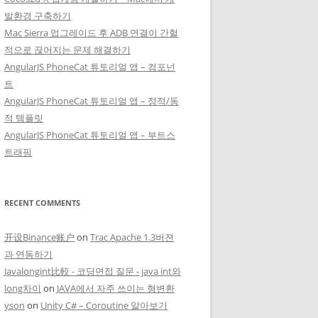
발환경 구축하기
Mac Sierra 업그레이드 후 ADB 연결이 간헐
적으로 끊어지는 문제 해결하기
AngularJS PhoneCat 튜토리얼 앱 – 컴포넌
트
AngularJS PhoneCat 튜토리얼 앱 – 정적/동
적 템플릿
AngularJS PhoneCat 튜토리얼 앱 – 부트스
트래핑
RECENT COMMENTS
开设Binance账户
on
Trac Apache 1.3버젼
과 연동하기
Javalongint比較 - 코딩면접 질문 - java int와
long차이
on
JAVA에서 자주 쓰이는 형변환
yson
on
Unity C# – Coroutine 알아보기