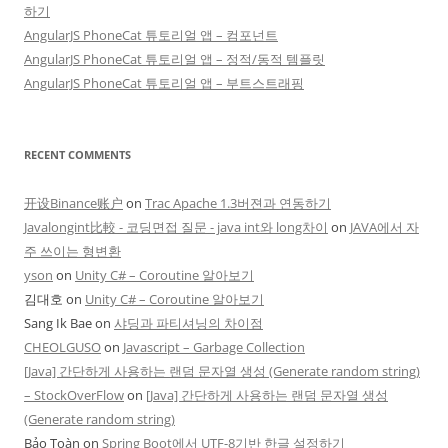
하기
AngularJS PhoneCat 튜토리얼 앱 – 컴포넌트
AngularJS PhoneCat 튜토리얼 앱 – 정적/동적 템플릿
AngularJS PhoneCat 튜토리얼 앱 – 부트스트래핑
RECENT COMMENTS
开设Binance账户
on
Trac Apache 1.3버젼과 연동하기
Javalongint比較 - 코딩면접 질문 - java int와 long차이
on
JAVA에서 자
주 쓰이는 형변환
yson
on
Unity C# – Coroutine 알아보기
김대호
on
Unity C# – Coroutine 알아보기
Sang Ik Bae
on
샤딩과 파티셔닝의 차이점
CHEOLGUSO
on
Javascript – Garbage Collection
[Java] 간단하게 사용하는 랜덤 문자열 생성 (Generate random string)
– StockOverFlow
on
[Java] 간단하게 사용하는 랜덤 문자열 생성
(Generate random string)
Bảo Toàn
on
Spring Boot에서 UTF-8기반 한글 설정하기