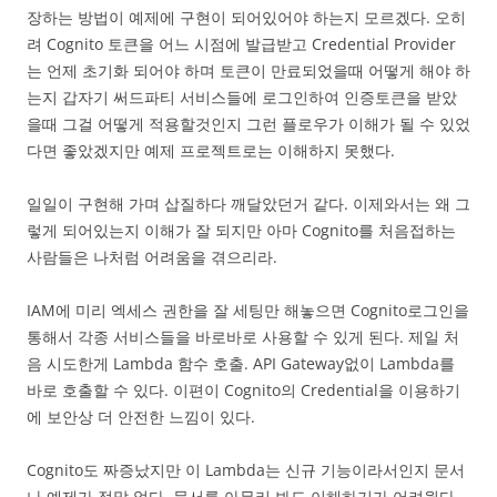
장하는 방법이 예제에 구현이 되어있어야 하는지 모르겠다. 오히
려 Cognito 토큰을 어느 시점에 발급받고 Credential Provider
는 언제 초기화 되어야 하며 토큰이 만료되었을때 어떻게 해야 하
는지 갑자기 써드파티 서비스들에 로그인하여 인증토큰을 받았
을때 그걸 어떻게 적용할것인지 그런 플로우가 이해가 될 수 있었
다면 좋았겠지만 예제 프로젝트로는 이해하지 못했다.
일일이 구현해 가며 삽질하다 깨달았던거 같다. 이제와서는 왜 그
렇게 되어있는지 이해가 잘 되지만 아마 Cognito를 처음접하는
사람들은 나처럼 어려움을 겪으리라.
IAM에 미리 엑세스 권한을 잘 세팅만 해놓으면 Cognito로그인을
통해서 각종 서비스들을 바로바로 사용할 수 있게 된다. 제일 처
음 시도한게 Lambda 함수 호출. API Gateway없이 Lambda를
바로 호출할 수 있다. 이편이 Cognito의 Credential을 이용하기
에 보안상 더 안전한 느낌이 있다.
Cognito도 짜증났지만 이 Lambda는 신규 기능이라서인지 문서
나 예제가 정말 없다. 문서를 아무리 봐도 이해하기가 어려웠다.