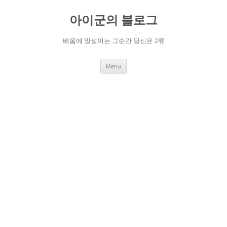
Skip
to
아이군의 블로그
content
배움에 망설이는 그순간 당신은 2류
Menu