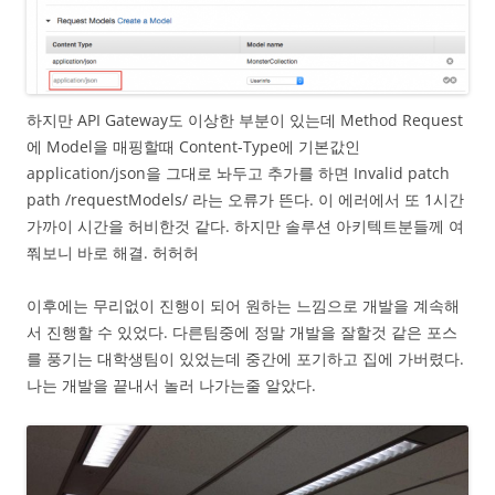
하지만 API Gateway도 이상한 부분이 있는데 Method Request
에 Model을 매핑할때 Content-Type에 기본값인
application/json을 그대로 놔두고 추가를 하면 Invalid patch
path /requestModels/ 라는 오류가 뜬다. 이 에러에서 또 1시간
가까이 시간을 허비한것 같다. 하지만 솔루션 아키텍트분들께 여
쭤보니 바로 해결. 허허허
이후에는 무리없이 진행이 되어 원하는 느낌으로 개발을 계속해
서 진행할 수 있었다. 다른팀중에 정말 개발을 잘할것 같은 포스
를 풍기는 대학생팀이 있었는데 중간에 포기하고 집에 가버렸다.
나는 개발을 끝내서 놀러 나가는줄 알았다.