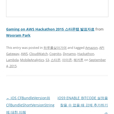
Gaming on AWS Hackathon 2015 스타몬탭 발표자료
from
Wooram Park
This entry was posted in
하루를살아가며
and tagged
Amazon
,
API
Gateway
,
AWS
,
CloudWatch
,
Cognito
,
Dynamo
,
Hackathon
,
Lambda
,
MobileAnalytics
,
S3
,
스타몬
,
아마존
,
해커톤
on
September
4, 2015
.
Post
←
iOS CFBundleVersion와
iOS9 ENABLE_BITCODE 설정을
navigation
CFBundleShortVersionString
찾을 수 없을 때 강제 추가하기
에 대한 이해
→