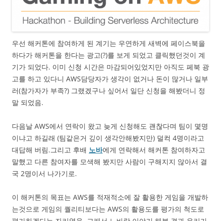
우선 해커톤에 참여하게 된 계기는 우연하게 새벽에 페이스북을
하다가 해커톤을 한다는 광고(?)를 보게 되었고 클릭했던것이 계
기가 되었다. 이미 신청 시간은 마감되어있었지만 아직도 페북 광
고를 하고 있다니 AWS담당자가 생각이 없거나 돈이 많거나 일부
러(참가자가 부족?) 그랬겠구나 싶어서 일단 신청을 해봤더니 정
말 되었음.
다음날 AWS에서 연락이 왔고 늦게 신청해도 괜찮다며 팀이 몇명
이냐고 하길래 (팀같은거 깊이 생각안해봤지만) 덜컥 4명이라고
대답해 버림.그리고 후배
노바
에게 연락해서 해커톤 참여하자고
말했고 다른 참여자를 모색해 봤지만 사람이 구해지지 않아서 결
국 2명이서 나가기로.
이 해커톤의 목표는 AWS를 적재적소에 잘 활용한 게임을 개발하
는것으로 게임의 퀄리티보다는 AWS의 활용도를 평가의 척도로
평가하겠다는 자리였음. 그래서 노바랑 이야기 해본 결과 우리가