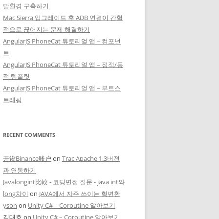
발환경 구축하기
Mac Sierra 업그레이드 후 ADB 연결이 간헐
적으로 끊어지는 문제 해결하기
AngularJS PhoneCat 튜토리얼 앱 – 컴포넌
트
AngularJS PhoneCat 튜토리얼 앱 – 정적/동
적 템플릿
AngularJS PhoneCat 튜토리얼 앱 – 부트스
트래핑
RECENT COMMENTS
开设Binance账户
on
Trac Apache 1.3버젼
과 연동하기
Javalongint比較 - 코딩면접 질문 - java int와
long차이
on
JAVA에서 자주 쓰이는 형변환
yson
on
Unity C# – Coroutine 알아보기
김대호
on
Unity C# – Coroutine 알아보기