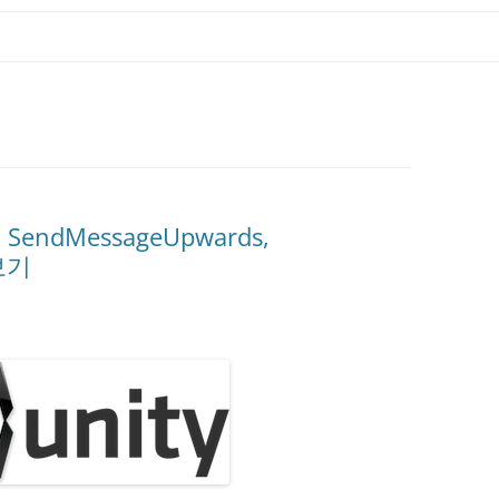
, SendMessageUpwards,
아보기