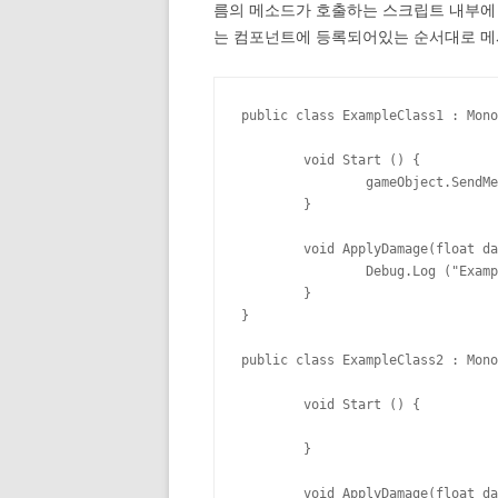
름의 메소드가 호출하는 스크립트 내부에
는 컴포넌트에 등록되어있는 순서대로 메
public class ExampleClass1 : Mono
	void Start () {

		gameObject.SendMessage("ApplyDamage", 5.0f);

	}

	void ApplyDamage(float damage) {

		Debug.Log ("ExampleClass1 Damage: " + damage);

	}

}

public class ExampleClass2 : Mono
	void Start () {

	}

	void ApplyDamage(float damage) {
