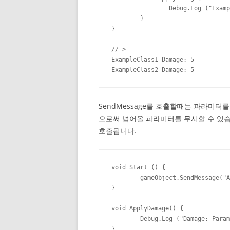
		Debug.Log ("ExampleClass2 Damage: " + damage);

	}

}

//=> 

ExampleClass1 Damage: 5

ExampleClass2 Damage: 5
SendMessage를 호출할때는 파라미
으로써 넘어올 파라미터를 무시할 수 있습니다
호출됩니다.
void Start () {

	gameObject.SendMessage("ApplyDamage", 5.0f);

}

void ApplyDamage() {

	Debug.Log ("Damage: Parameter Ignored");

}