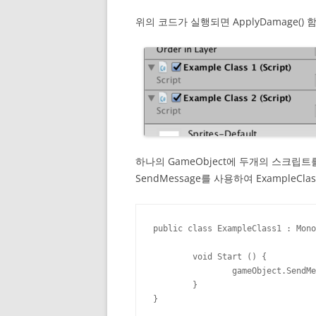
위의 코드가 실행되면 ApplyDamage()
하나의 GameObject에 두개의 스크립트를
SendMessage를 사용하여 ExampleC
public class ExampleClass1 : Mono
	void Start () {

		gameObject.SendMessage("ApplyDamage", 5.0f);

	}

}
