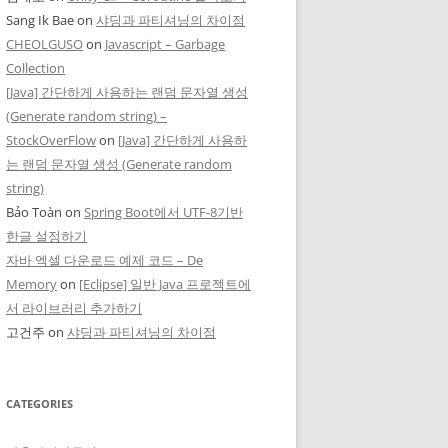
Sang Ik Bae
on
샤딩과 파티셔닝의 차이점
CHEOLGUSO
on
Javascript – Garbage
Collection
[Java] 간단하게 사용하는 랜덤 문자열 생성
(Generate random string) –
StockOverFlow
on
[Java] 간단하게 사용하
는 랜덤 문자열 생성 (Generate random
string)
Bảo Toàn
on
Spring Boot에서 UTF-8기반
한글 설정하기
자바 엑셀 다운로드 예제 코드 – De
Memory
on
[Eclipse] 일반 Java 프로젝트에
서 라이브러리 추가하기
고건주
on
샤딩과 파티셔닝의 차이점
CATEGORIES