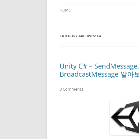
HOME
CATEGORY ARCHIVES:
C#
Unity C# – SendMessage
BroadcastMessage 알
0 Comments