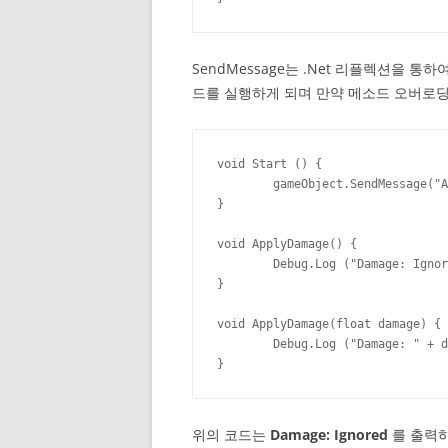
SendMessage는 .Net 리플렉션을 
드를 실행하게 되며 만약 메소드 오버로
void Start () {

	gameObject.SendMessage("ApplyDamage", 5.0f);

}

void ApplyDamage() {

	Debug.Log ("Damage: Ignored");

}

void ApplyDamage(float damage) {

	Debug.Log ("Damage: " + damage);

}
위의 코드는
Damage: Ignored
를 출력하게