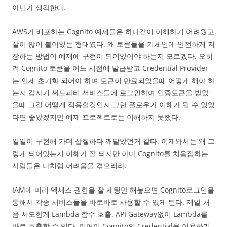
아닌가 생각한다.
AWS가 배포하는 Cognito 예제들은 하나같이 이해하기 어려웠고
살이 많이 붙어있는 형태였다. 왜 토큰들을 키체인에 안전하게 저
장하는 방법이 예제에 구현이 되어있어야 하는지 모르겠다. 오히
려 Cognito 토큰을 어느 시점에 발급받고 Credential Provider
는 언제 초기화 되어야 하며 토큰이 만료되었을때 어떻게 해야 하
는지 갑자기 써드파티 서비스들에 로그인하여 인증토큰을 받았
을때 그걸 어떻게 적용할것인지 그런 플로우가 이해가 될 수 있었
다면 좋았겠지만 예제 프로젝트로는 이해하지 못했다.
일일이 구현해 가며 삽질하다 깨달았던거 같다. 이제와서는 왜 그
렇게 되어있는지 이해가 잘 되지만 아마 Cognito를 처음접하는
사람들은 나처럼 어려움을 겪으리라.
IAM에 미리 엑세스 권한을 잘 세팅만 해놓으면 Cognito로그인을
통해서 각종 서비스들을 바로바로 사용할 수 있게 된다. 제일 처
음 시도한게 Lambda 함수 호출. API Gateway없이 Lambda를
바로 호출할 수 있다. 이편이 Cognito의 Credential을 이용하기