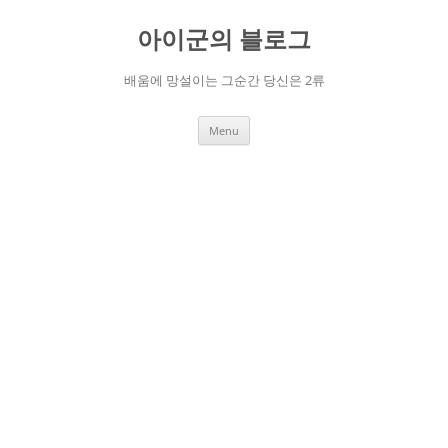
Skip
to
아이군의 블로그
content
배움에 망설이는 그순간 당신은 2류
Menu