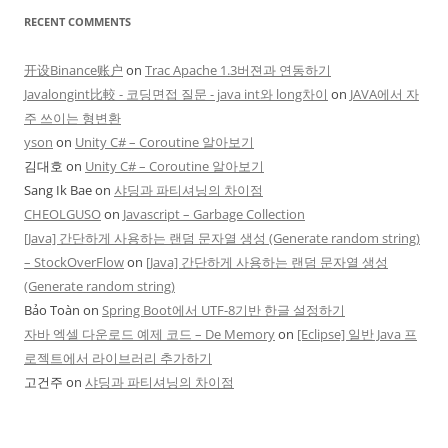
RECENT COMMENTS
开设Binance账户
on
Trac Apache 1.3버젼과 연동하기
Javalongint比較 - 코딩면접 질문 - java int와 long차이
on
JAVA에서 자
주 쓰이는 형변환
yson
on
Unity C# – Coroutine 알아보기
김대호
on
Unity C# – Coroutine 알아보기
Sang Ik Bae
on
샤딩과 파티셔닝의 차이점
CHEOLGUSO
on
Javascript – Garbage Collection
[Java] 간단하게 사용하는 랜덤 문자열 생성 (Generate random string)
– StockOverFlow
on
[Java] 간단하게 사용하는 랜덤 문자열 생성
(Generate random string)
Bảo Toàn
on
Spring Boot에서 UTF-8기반 한글 설정하기
자바 엑셀 다운로드 예제 코드 – De Memory
on
[Eclipse] 일반 Java 프
로젝트에서 라이브러리 추가하기
고건주
on
샤딩과 파티셔닝의 차이점