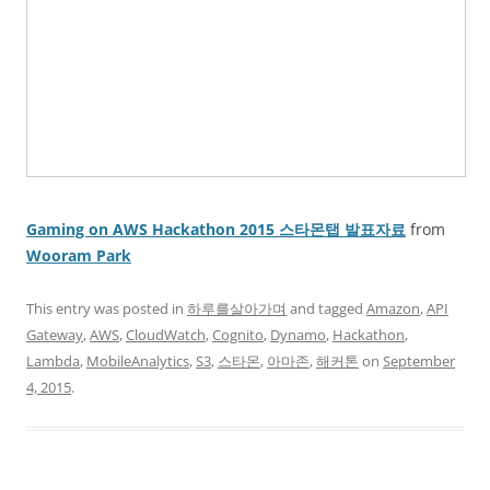
Gaming on AWS Hackathon 2015 스타몬탭 발표자료
from
Wooram Park
This entry was posted in
하루를살아가며
and tagged
Amazon
,
API
Gateway
,
AWS
,
CloudWatch
,
Cognito
,
Dynamo
,
Hackathon
,
Lambda
,
MobileAnalytics
,
S3
,
스타몬
,
아마존
,
해커톤
on
September
4, 2015
.