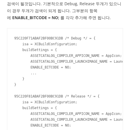
검색이 될것입니다. 기본적으로 Debug, Release 두개가 있으니
이 경우 두개가 검색이 되게 됩니다. 그부분의 항목
에
ENABLE_BITCODE = NO;
를 각각 추가해 주면 됩니다.
95C220F71ABAF2BF00BC91DB /* Debug */ = {

    isa = XCBuildConfiguration;

    buildSettings = {

        ASSETCATALOG_COMPILER_APPICON_NAME = AppIcon;

        ASSETCATALOG_COMPILER_LAUNCHIMAGE_NAME = LaunchIm
        ENABLE_BITCODE = NO;

        ...

    }

}

95C220F81ABAF2BF00BC91DB /* Release */ = {

    isa = XCBuildConfiguration;

    buildSettings = {

        ASSETCATALOG_COMPILER_APPICON_NAME = AppIcon;

        ASSETCATALOG_COMPILER_LAUNCHIMAGE_NAME = LaunchIm
        ENABLE_BITCODE = NO;
