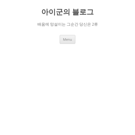
Skip
to
아이군의 블로그
content
배움에 망설이는 그순간 당신은 2류
Menu