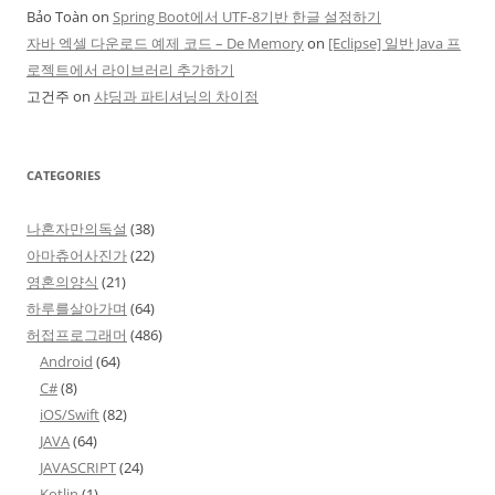
Bảo Toàn
on
Spring Boot에서 UTF-8기반 한글 설정하기
자바 엑셀 다운로드 예제 코드 – De Memory
on
[Eclipse] 일반 Java 프
로젝트에서 라이브러리 추가하기
고건주
on
샤딩과 파티셔닝의 차이점
CATEGORIES
나혼자만의독설
(38)
아마츄어사진가
(22)
영혼의양식
(21)
하루를살아가며
(64)
허접프로그래머
(486)
Android
(64)
C#
(8)
iOS/Swift
(82)
JAVA
(64)
JAVASCRIPT
(24)
Kotlin
(1)