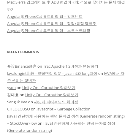
Mac Sierra 업그레이드 후 ADB 연결이 간헐적으로 끊어지는 문제 해결
하기
AngularJS PhoneCat 튜토리얼 앱 – 컴포넌트
AngularJS PhoneCat 튜토리얼 앱 – 정적/동적 템플릿
AngularJS PhoneCat 튜토리얼 앱 – 부트스트래핑
RECENT COMMENTS
开设Binance账户
on
Trac Apache 1.3버젼과 연동하기
Javalongint比較 - 코딩면접 질문 - java int와 long차이
on
JAVA에서 자
주 쓰이는 형변환
yson
on
Unity C# – Coroutine 알아보기
김대호
on
Unity C# – Coroutine 알아보기
Sang Ik Bae
on
샤딩과 파티셔닝의 차이점
CHEOLGUSO
on
Javascript – Garbage Collection
[Java] 간단하게 사용하는 랜덤 문자열 생성 (Generate random string)
– StockOverFlow
on
[Java] 간단하게 사용하는 랜덤 문자열 생성
(Generate random string)