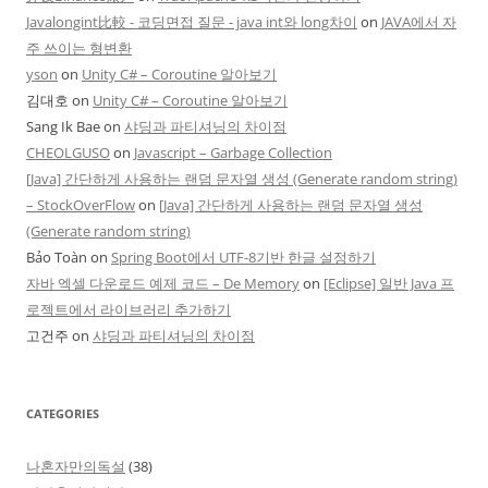
Javalongint比較 - 코딩면접 질문 - java int와 long차이
on
JAVA에서 자
주 쓰이는 형변환
yson
on
Unity C# – Coroutine 알아보기
김대호
on
Unity C# – Coroutine 알아보기
Sang Ik Bae
on
샤딩과 파티셔닝의 차이점
CHEOLGUSO
on
Javascript – Garbage Collection
[Java] 간단하게 사용하는 랜덤 문자열 생성 (Generate random string)
– StockOverFlow
on
[Java] 간단하게 사용하는 랜덤 문자열 생성
(Generate random string)
Bảo Toàn
on
Spring Boot에서 UTF-8기반 한글 설정하기
자바 엑셀 다운로드 예제 코드 – De Memory
on
[Eclipse] 일반 Java 프
로젝트에서 라이브러리 추가하기
고건주
on
샤딩과 파티셔닝의 차이점
CATEGORIES
나혼자만의독설
(38)