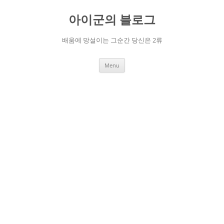
Skip
to
아이군의 블로그
content
배움에 망설이는 그순간 당신은 2류
Menu