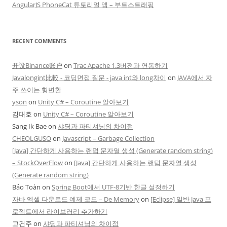
AngularJS PhoneCat 튜토리얼 앱 – 부트스트래핑
RECENT COMMENTS
开设Binance账户
on
Trac Apache 1.3버젼과 연동하기
Javalongint比較 - 코딩면접 질문 - java int와 long차이
on
JAVA에서 자
주 쓰이는 형변환
yson
on
Unity C# – Coroutine 알아보기
김대호
on
Unity C# – Coroutine 알아보기
Sang Ik Bae
on
샤딩과 파티셔닝의 차이점
CHEOLGUSO
on
Javascript – Garbage Collection
[Java] 간단하게 사용하는 랜덤 문자열 생성 (Generate random string)
– StockOverFlow
on
[Java] 간단하게 사용하는 랜덤 문자열 생성
(Generate random string)
Bảo Toàn
on
Spring Boot에서 UTF-8기반 한글 설정하기
자바 엑셀 다운로드 예제 코드 – De Memory
on
[Eclipse] 일반 Java 프
로젝트에서 라이브러리 추가하기
고건주
on
샤딩과 파티셔닝의 차이점