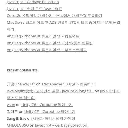
Javascript – Garbage Collection
Javascript – 현대 모드 “use strict”
Cocos2d-X 웹게임 개발하기 – Mac에서 개발환경 구축하기
Mac Sierra 업그레이드 후 ADB 연결이 간헐적으로 끊어지는 문제 해결
하기
AngularJS PhoneCat 튜토리얼 앱 – 컴포넌트
AngularJS PhoneCat 튜토리얼 앱 – 정적/동적 템플릿
AngularJS PhoneCat 튜토리얼 앱 – 부트스트래핑
RECENT COMMENTS
开设Binance账户
on
Trac Apache 1.3버젼과 연동하기
Javalongint比較 - 코딩면접 질문 - java int와 long차이
on
JAVA에서 자
주 쓰이는 형변환
yson
on
Unity C# – Coroutine 알아보기
김대호
on
Unity C# – Coroutine 알아보기
Sang Ik Bae
on
샤딩과 파티셔닝의 차이점
CHEOLGUSO
on
Javascript – Garbage Collection