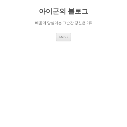
Skip
to
아이군의 블로그
content
배움에 망설이는 그순간 당신은 2류
Menu