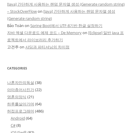
[Java] 간단하게 사용하는 랜덤 문자열 생성 (Generate random string)
– StockOverFlow
on
[Java] 간단하게 사용하는 랜덤 문자열 생성
(Generate random string)
Bảo Toàn
on
Spring Boot에서 UTF-8기반 한글 설정하기
자바 엑셀 다운로드 예제 코드 – De Memory
on
[Eclipse] 일반 Java 프
로젝트에서 라이브러리 추가하기
고건주
on
샤딩과 파티셔닝의 차이점
CATEGORIES
나혼자만의독설
(38)
아마츄어사진가
(22)
영혼의양식
(21)
하루를살아가며
(64)
허접프로그래머
(486)
Android
(64)
C#
(8)
iOS/Swift
(82)