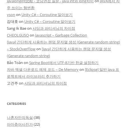
Javalongint比較 - 코딩면접 질문 - java int와 long차이
on
JAVA에서 자
주 쓰이는 형변환
yson
on
Unity C# – Coroutine 알아보기
김대호
on
Unity C# – Coroutine 알아보기
Sang Ik Bae
on
샤딩과 파티셔닝의 차이점
CHEOLGUSO
on
Javascript – Garbage Collection
[Java] 간단하게 사용하는 랜덤 문자열 생성 (Generate random string)
– StockOverFlow
on
[Java] 간단하게 사용하는 랜덤 문자열 생성
(Generate random string)
Bảo Toàn
on
Spring Boot에서 UTF-8기반 한글 설정하기
자바 엑셀 다운로드 예제 코드 – De Memory
on
[Eclipse] 일반 Java 프
로젝트에서 라이브러리 추가하기
고건주
on
샤딩과 파티셔닝의 차이점
CATEGORIES
나혼자만의독설
(38)
아마츄어사진가
(22)