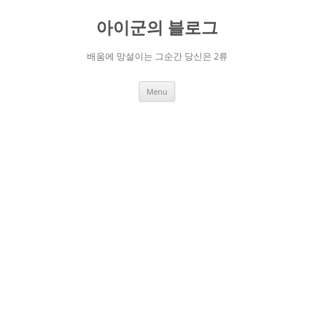
Skip
to
아이군의 블로그
content
배움에 망설이는 그순간 당신은 2류
Menu