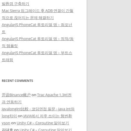
발환경 구축하기
Mac Sierra 업그레이드 후 ADB 연결이 간헐
적으로 끊어지는 문제 해결하기
AngularJS PhoneCat 튜토리얼 앱 – 컴포넌
트
AngularJS PhoneCat 튜토리얼 앱 – 정적/동
적 템플릿
AngularJS PhoneCat 튜토리얼 앱 – 부트스
트래핑
RECENT COMMENTS
开设Binance账户
on
Trac Apache 1.3버젼
과 연동하기
Javalongint比較 - 코딩면접 질문 - java int와
long차이
on
JAVA에서 자주 쓰이는 형변환
yson
on
Unity C# – Coroutine 알아보기
김대호
on
Unity C# – Coroutine 알아보기