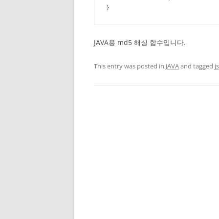
}
JAVA용 md5 해싱 함수입니다.
This entry was posted in
JAVA
and tagged
j