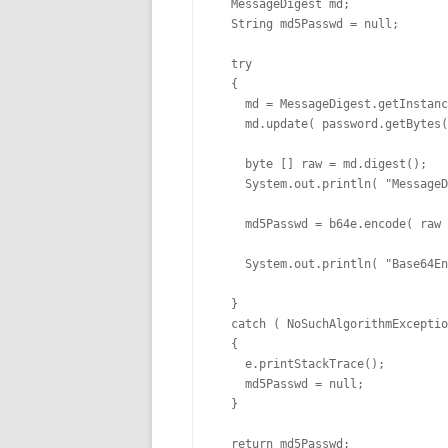
  MessageDigest md; 

  String md5Passwd = null;

  try 

  { 

    md = MessageDigest.getInstanc
    md.update( password.getBytes(
    byte [] raw = md.digest(); 

    System.out.println( "MessageD
    md5Passwd = b64e.encode( raw 
    System.out.println( "Base64En
  } 

  catch ( NoSuchAlgorithmExceptio
  { 

    e.printStackTrace(); 

    md5Passwd = null; 

  }

  return md5Passwd; 
