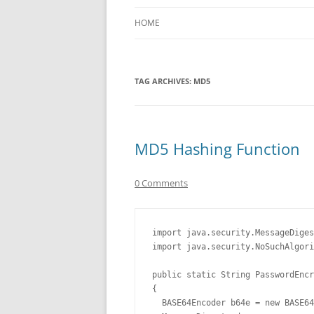
HOME
TAG ARCHIVES:
MD5
MD5 Hashing Function
0 Comments
import java.security.MessageDiges
import java.security.NoSuchAlgori
public static String PasswordEncr
{ 

  BASE64Encoder b64e = new BASE64