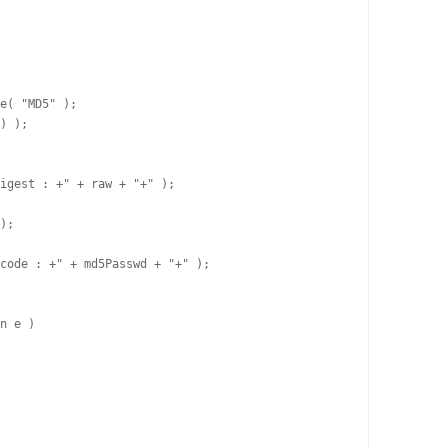
e( "MD5" ); 

) );

igest : +" + raw + "+" );

);

code : +" + md5Passwd + "+" );

n e ) 
