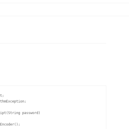
t;

thmException;

ipt(String password) 

Encoder();
