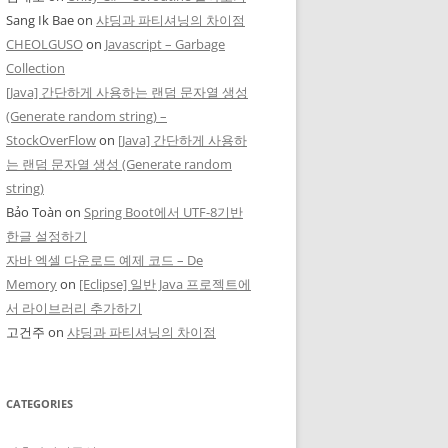
Sang Ik Bae
on
샤딩과 파티셔닝의 차이점
CHEOLGUSO
on
Javascript – Garbage
Collection
[Java] 간단하게 사용하는 랜덤 문자열 생성
(Generate random string) –
StockOverFlow
on
[Java] 간단하게 사용하
는 랜덤 문자열 생성 (Generate random
string)
Bảo Toàn
on
Spring Boot에서 UTF-8기반
한글 설정하기
자바 엑셀 다운로드 예제 코드 – De
Memory
on
[Eclipse] 일반 Java 프로젝트에
서 라이브러리 추가하기
고건주
on
샤딩과 파티셔닝의 차이점
CATEGORIES