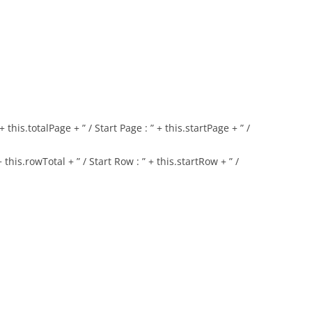
is.totalPage + ” / Start Page : ” + this.startPage + ” /
is.rowTotal + ” / Start Row : ” + this.startRow + ” /