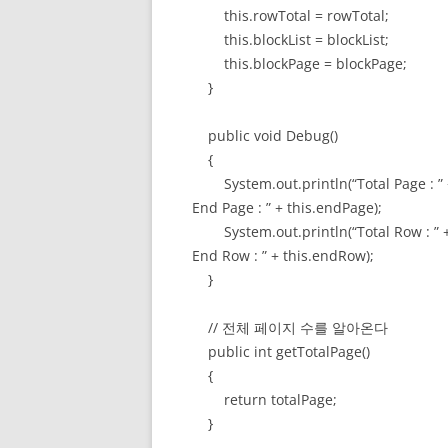
this.rowTotal = rowTotal;
this.blockList = blockList;
this.blockPage = blockPage;
}
public void Debug()
{
System.out.println(“Total Page : ” + th
End Page : ” + this.endPage);
System.out.println(“Total Row : ” + th
End Row : ” + this.endRow);
}
// 전체 페이지 수를 알아온다
public int getTotalPage()
{
return totalPage;
}