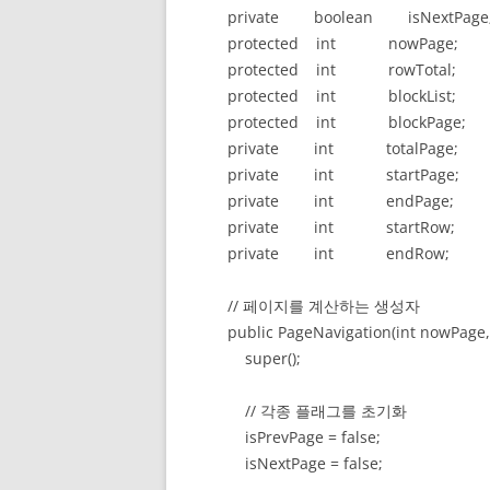
private boolean isNextPage
protected int nowPage;
protected int rowTotal;
protected int blockList;
protected int blockPage;
private int totalPage;
private int startPage;
private int endPage;
private int startRow;
private int endRow;
// 페이지를 계산하는 생성자
public PageNavigation(int nowPage, int
super();
// 각종 플래그를 초기화
isPrevPage = false;
isNextPage = false;