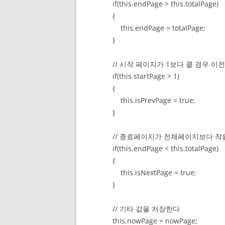
if(this.endPage > this.totalPage)
{
this.endPage = totalPage;
}
// 시작 페이지가 1보다 클 경우 이
if(this.startPage > 1)
{
this.isPrevPage = true;
}
// 종료페이지가 전체페이지보다 작을
if(this.endPage < this.totalPage)
{
this.isNextPage = true;
}
// 기타 값을 저장한다
this.nowPage = nowPage;