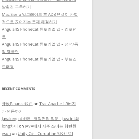
발환경 구축하기
Mac Sierra 업그레이드 후 ADB 연결이 간헐
적으로 끊어지는 문제 해결하기
AngularJS PhoneCat 튜토리얼 앱 – 컴포넌
트
AngularJS PhoneCat 튜토리얼 앱 – 정적/동
적 템플릿
AngularJS PhoneCat 튜토리얼 앱 – 부트스
트래핑
RECENT COMMENTS
开设Binance账户
on
Trac Apache 1.3버젼
과 연동하기
Javalongint比較 - 코딩면접 질문 - java int와
long차이
on
JAVA에서 자주 쓰이는 형변환
yson
on
Unity C# – Coroutine 알아보기