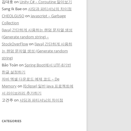
김대호
on
Unity C# – Coroutine 알아보기
Sang Ik Bae
on
샤딩과 파티셔닝의 차이점
CHEOLGUSO
on
Javascript – Garbage
Collection
[Java] 간단하게 사용하는 랜덤 문자열 생성
(Generate random string) –
StockOverFlow
on
[Java] 간단하게 사용하
는 랜덤 문자열 생성 (Generate random
string)
Bảo Toàn
on
Spring Boot에서 UTF-8기반
한글 설정하기
자바 엑셀 다운로드 예제 코드 – De
Memory
on
[Eclipse] 일반 Java 프로젝트에
서 라이브러리 추가하기
고건주
on
샤딩과 파티셔닝의 차이점
CATEGORIES