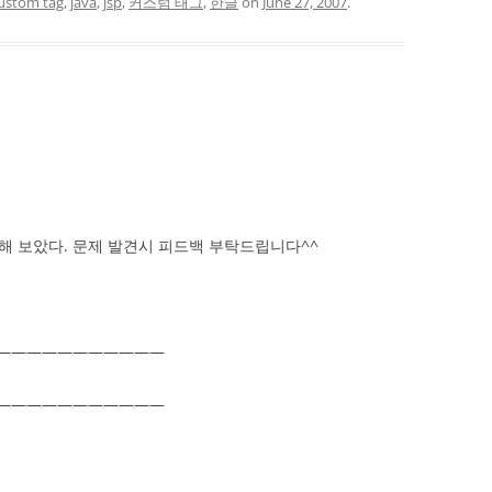
ustom tag
,
java
,
jsp
,
커스텀 태그
,
한글
on
June 27, 2007
.
 보았다. 문제 발견시 피드백 부탁드립니다^^
———————————
———————————
;