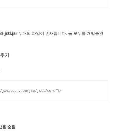
와
jstl.jar
두개의 파일이 존재합니다. 둘 모두를 개발중인
의 추가
.
/java.sun.com/jsp/jstl/core"%>
자값을 순환