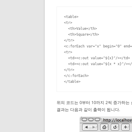
<table>

<tr>

  <th>Value</th>

  <th>Square</th>

</tr>

<c:forEach var="x" begin="0" end=
<tr>

  <td><c:out value="${x}"/></td>

  <td><c:out value="${x * x}"/></
</tr>

</c:forEach>

</table>
위의 코드는 0부터 10까지 2씩 증가하는
결과는 다음과 같이 출력이 됩니다.