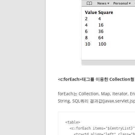
<c:forEach>태그를 이용한 Collectio
forEach는 Collection, Map, Iterator,
String, SQL쿼리 결과값(javax.servlet.
<table>

  <c:forEach items="${entryList}"
    <tr><td align="left" class="b