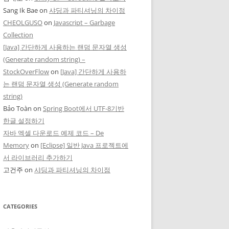
Sang Ik Bae
on
샤딩과 파티셔닝의 차이점
CHEOLGUSO
on
Javascript – Garbage
Collection
[Java] 간단하게 사용하는 랜덤 문자열 생성
(Generate random string) –
StockOverFlow
on
[Java] 간단하게 사용하
는 랜덤 문자열 생성 (Generate random
string)
Bảo Toàn
on
Spring Boot에서 UTF-8기반
한글 설정하기
자바 엑셀 다운로드 예제 코드 – De
Memory
on
[Eclipse] 일반 Java 프로젝트에
서 라이브러리 추가하기
고건주
on
샤딩과 파티셔닝의 차이점
CATEGORIES