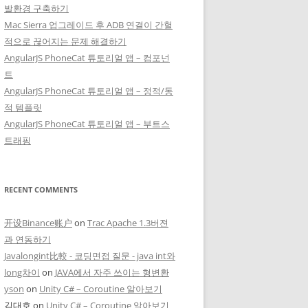
발환경 구축하기
Mac Sierra 업그레이드 후 ADB 연결이 간헐
적으로 끊어지는 문제 해결하기
AngularJS PhoneCat 튜토리얼 앱 – 컴포넌
트
AngularJS PhoneCat 튜토리얼 앱 – 정적/동
적 템플릿
AngularJS PhoneCat 튜토리얼 앱 – 부트스
트래핑
RECENT COMMENTS
开设Binance账户
on
Trac Apache 1.3버젼
과 연동하기
Javalongint比較 - 코딩면접 질문 - java int와
long차이
on
JAVA에서 자주 쓰이는 형변환
yson
on
Unity C# – Coroutine 알아보기
김대호
on
Unity C# – Coroutine 알아보기