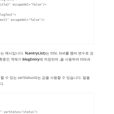
itle}" escapeXml="false"/>

logText">

ext}" escapeXml="false"/>

하는 예시입니다.
${entryList}
는 title, text를 멤버 변수로 갖
순환중인 객체가
blogEntry
에 저장되며
.
을 사용하여 title과
수 있는 varStatus라는 값을 사용할 수 있습니다. 말을
다.
" varStatus="status">
