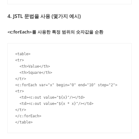
4. JSTL 문법을 사용 (몇가지 예시)
<c:forEach>를 사용한 특정 범위의 숫자값을 순환
<table>

<tr>

  <th>Value</th>

  <th>Square</th>

</tr>

<c:forEach var="x" begin="0" end="10" step="2">

<tr>

  <td><c:out value="${x}"/></td>

  <td><c:out value="${x * x}"/></td>

</tr>

</c:forEach>

</table>