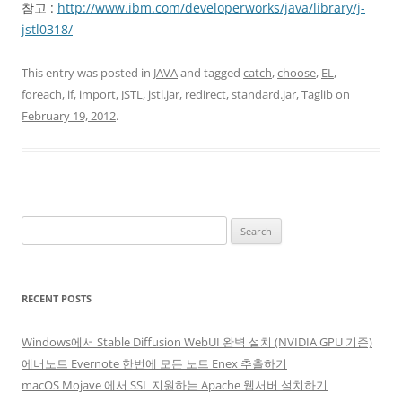
참고 :
http://www.ibm.com/developerworks/java/library/j-
jstl0318/
This entry was posted in
JAVA
and tagged
catch
,
choose
,
EL
,
foreach
,
if
,
import
,
JSTL
,
jstl.jar
,
redirect
,
standard.jar
,
Taglib
on
February 19, 2012
.
Search
for:
RECENT POSTS
Windows에서 Stable Diffusion WebUI 완벽 설치 (NVIDIA GPU 기준)
에버노트 Evernote 한번에 모든 노트 Enex 추출하기
macOS Mojave 에서 SSL 지원하는 Apache 웹서버 설치하기