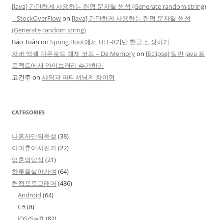
[Java] 간단하게 사용하는 랜덤 문자열 생성 (Generate random string)
– StockOverFlow
on
[Java] 간단하게 사용하는 랜덤 문자열 생성
(Generate random string)
Bảo Toàn
on
Spring Boot에서 UTF-8기반 한글 설정하기
자바 엑셀 다운로드 예제 코드 – De Memory
on
[Eclipse] 일반 Java 프
로젝트에서 라이브러리 추가하기
고건주
on
샤딩과 파티셔닝의 차이점
CATEGORIES
나혼자만의독설
(38)
아마츄어사진가
(22)
영혼의양식
(21)
하루를살아가며
(64)
허접프로그래머
(486)
Android
(64)
C#
(8)
iOS/Swift
(82)