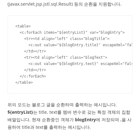
(javax.servlet.jsp.jstl.sql.Result) 등의 순환을 지원합니다.
<table>

  <c:forEach items="${entryList}" var="blogEntry">

    <tr><td align="left" class="blogTitle">

      <c:out value="${blogEntry.title}" escapeXml="false"
    </td></tr>

    <tr><td align="left" class="blogText">

      <c:out value="${blogEntry.text}" escapeXml="false"/
    </td></tr>

  </c:forEach>

</table>
위의 모드는 블로그 글을 순환하며 출력하는 예시입니다.
${entryList}
는 title, text를 멤버 변수로 갖는 특정 객체의 집합
배열입니다. 현재 순환중인 객체가
blogEntry
에 저장되며
.
을 사
용하여 title과 text를 출력하는 예시입니다.