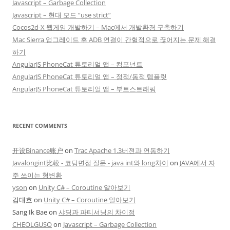
Javascript – Garbage Collection
Javascript – 현대 모드 “use strict”
Cocos2d-X 웹게임 개발하기 – Mac에서 개발환경 구축하기
Mac Sierra 업그레이드 후 ADB 연결이 간헐적으로 끊어지는 문제 해결
하기
AngularJS PhoneCat 튜토리얼 앱 – 컴포넌트
AngularJS PhoneCat 튜토리얼 앱 – 정적/동적 템플릿
AngularJS PhoneCat 튜토리얼 앱 – 부트스트래핑
RECENT COMMENTS
开设Binance账户
on
Trac Apache 1.3버젼과 연동하기
Javalongint比較 - 코딩면접 질문 - java int와 long차이
on
JAVA에서 자
주 쓰이는 형변환
yson
on
Unity C# – Coroutine 알아보기
김대호
on
Unity C# – Coroutine 알아보기
Sang Ik Bae
on
샤딩과 파티셔닝의 차이점
CHEOLGUSO
on
Javascript – Garbage Collection