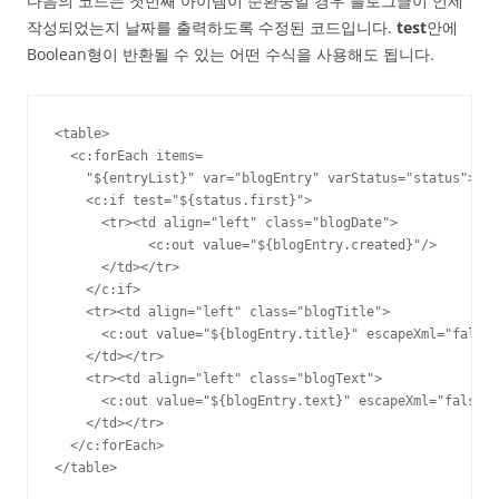
다음의 코드는 첫번째 아이템이 순환중일 경우 블로그글이 언제
작성되었는지 날짜를 출력하도록 수정된 코드입니다.
test
안에
Boolean형이 반환될 수 있는 어떤 수식을 사용해도 됩니다.
<table>

  <c:forEach items=

    "${entryList}" var="blogEntry" varStatus="status">

    <c:if test="${status.first}">

      <tr><td align="left" class="blogDate">

            <c:out value="${blogEntry.created}"/>

      </td></tr>

    </c:if>

    <tr><td align="left" class="blogTitle">

      <c:out value="${blogEntry.title}" escapeXml="false"
    </td></tr>

    <tr><td align="left" class="blogText">

      <c:out value="${blogEntry.text}" escapeXml="false"/
    </td></tr>

  </c:forEach>

</table>