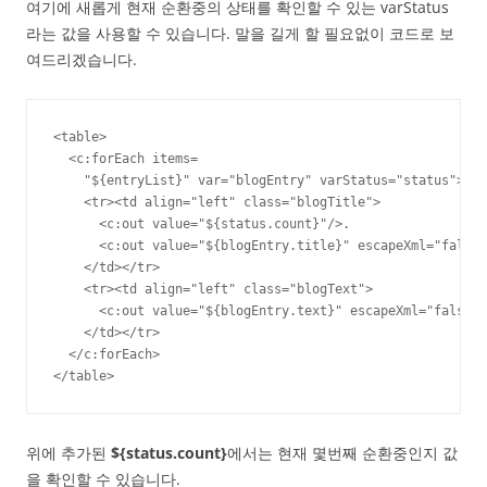
여기에 새롭게 현재 순환중의 상태를 확인할 수 있는 varStatus
라는 값을 사용할 수 있습니다. 말을 길게 할 필요없이 코드로 보
여드리겠습니다.
<table>

  <c:forEach items=

    "${entryList}" var="blogEntry" varStatus="status">

    <tr><td align="left" class="blogTitle">

      <c:out value="${status.count}"/>.

      <c:out value="${blogEntry.title}" escapeXml="false"
    </td></tr>

    <tr><td align="left" class="blogText">

      <c:out value="${blogEntry.text}" escapeXml="false"/
    </td></tr>

  </c:forEach>

</table>
위에 추가된
${status.count}
에서는 현재 몇번째 순환중인지 값
을 확인할 수 있습니다.