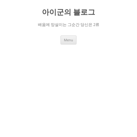
Skip
to
아이군의 블로그
content
배움에 망설이는 그순간 당신은 2류
Menu