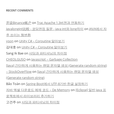
RECENT COMMENTS
开设Binance账户
on
Trac Apache 1.3버젼과 연동하기
Javalongint比較 - 코딩면접 질문 - java int와 long차이
on
JAVA에서 자
주 쓰이는 형변환
yson
on
Unity C# – Coroutine 알아보기
김대호
on
Unity C# – Coroutine 알아보기
Sang Ik Bae
on
샤딩과 파티셔닝의 차이점
CHEOLGUSO
on
Javascript – Garbage Collection
[Java] 간단하게 사용하는 랜덤 문자열 생성 (Generate random string)
– StockOverFlow
on
[Java] 간단하게 사용하는 랜덤 문자열 생성
(Generate random string)
Bảo Toàn
on
Spring Boot에서 UTF-8기반 한글 설정하기
자바 엑셀 다운로드 예제 코드 – De Memory
on
[Eclipse] 일반 Java 프
로젝트에서 라이브러리 추가하기
고건주
on
샤딩과 파티셔닝의 차이점