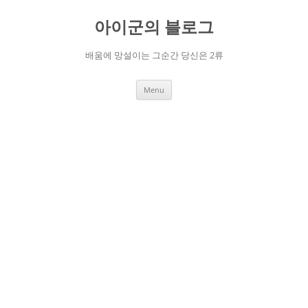
Skip
to
아이군의 블로그
content
배움에 망설이는 그순간 당신은 2류
Menu