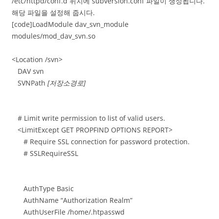
/etc/httpd/conf.d 위치에 subversion.conf 파일이 생성됩니다.
해당 파일을 설정해 줍시다.
[code]LoadModule dav_svn_module
modules/mod_dav_svn.so
<Location /svn>
DAV svn
SVNPath
[저장소경로]
# Limit write permission to list of valid users.
<LimitExcept GET PROPFIND OPTIONS REPORT>
# Require SSL connection for password protection.
# SSLRequireSSL
AuthType Basic
AuthName “Authorization Realm”
AuthUserFile /home/.htpasswd