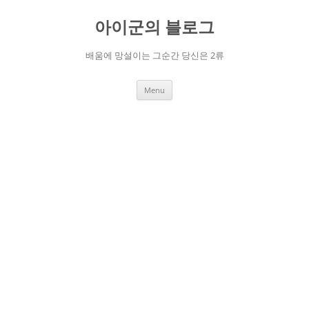
Skip
to
아이군의 블로그
content
배움에 망설이는 그순간 당신은 2류
Menu