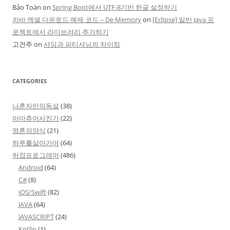
Bảo Toàn
on
Spring Boot에서 UTF-8기반 한글 설정하기
자바 엑셀 다운로드 예제 코드 – De Memory
on
[Eclipse] 일반 Java 프
로젝트에서 라이브러리 추가하기
고건주
on
샤딩과 파티셔닝의 차이점
CATEGORIES
나혼자만의독설
(38)
아마츄어사진가
(22)
영혼의양식
(21)
하루를살아가며
(64)
허접프로그래머
(486)
Android
(64)
C#
(8)
iOS/Swift
(82)
JAVA
(64)
JAVASCRIPT
(24)
Kotlin
(1)