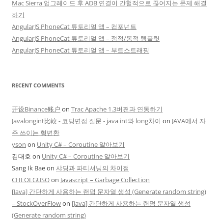
Mac Sierra 업그레이드 후 ADB 연결이 간헐적으로 끊어지는 문제 해결
하기
AngularJS PhoneCat 튜토리얼 앱 – 컴포넌트
AngularJS PhoneCat 튜토리얼 앱 – 정적/동적 템플릿
AngularJS PhoneCat 튜토리얼 앱 – 부트스트래핑
RECENT COMMENTS
开设Binance账户
on
Trac Apache 1.3버젼과 연동하기
Javalongint比較 - 코딩면접 질문 - java int와 long차이
on
JAVA에서 자
주 쓰이는 형변환
yson
on
Unity C# – Coroutine 알아보기
김대호
on
Unity C# – Coroutine 알아보기
Sang Ik Bae
on
샤딩과 파티셔닝의 차이점
CHEOLGUSO
on
Javascript – Garbage Collection
[Java] 간단하게 사용하는 랜덤 문자열 생성 (Generate random string)
– StockOverFlow
on
[Java] 간단하게 사용하는 랜덤 문자열 생성
(Generate random string)