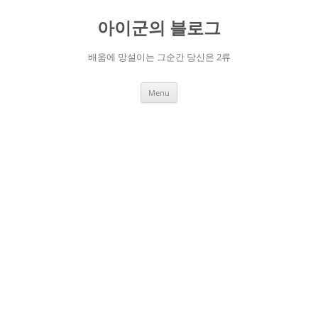
Skip
to
아이군의 블로그
content
배움에 망설이는 그순간 당신은 2류
Menu