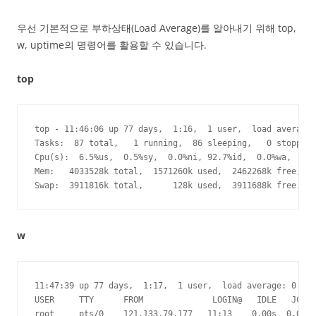
우선 기본적으로 부하상태(Load Average)를 알아내기 위해 top,
w, uptime의 명령어를 활용할 수 있습니다.
top
top - 11:46:06 up 77 days,  1:16,  1 user,  load average:
Tasks:  87 total,   1 running,  86 sleeping,   0 stopped,
Cpu(s):  6.5%us,  0.5%sy,  0.0%ni, 92.7%id,  0.0%wa,  0.0
Mem:   4033528k total,  1571260k used,  2462268k free,   
Swap:  3911816k total,      128k used,  3911688k free,   
w
11:47:39 up 77 days,  1:17,  1 user,  load average: 0.08,
USER     TTY      FROM              LOGIN@   IDLE   JCPU 
root     pts/0    121.133.79.177   11:13    0.00s  0.01s 