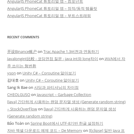
AngularJS PhoneCat 튜토리얼 앱 – 컴포넌트
AngularJS PhoneCat 튜토리얼 앱 – 정적/동적 템플릿
AngularJS PhoneCat 튜토리얼 앱 – 부트스트래핑
RECENT COMMENTS
开设Binance账户
on
Trac Apache 1.3버젼과 연동하기
Javalongint比較 - 코딩면접 질문 - java int와 long차이
on
JAVA에서 자
주 쓰이는 형변환
yson
on
Unity C# – Coroutine 알아보기
김대호
on
Unity C# – Coroutine 알아보기
Sang Ik Bae
on
샤딩과 파티셔닝의 차이점
CHEOLGUSO
on
Javascript – Garbage Collection
[Java] 간단하게 사용하는 랜덤 문자열 생성 (Generate random string)
– StockOverFlow
on
[Java] 간단하게 사용하는 랜덤 문자열 생성
(Generate random string)
Bảo Toàn
on
Spring Boot에서 UTF-8기반 한글 설정하기
자바 엑셀 다운로드 예제 코드 – De Memory
on
[Eclipse] 일반 Java 프