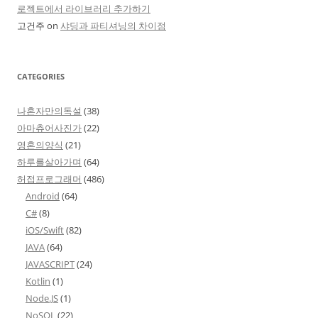
로젝트에서 라이브러리 추가하기
고건주
on
샤딩과 파티셔닝의 차이점
CATEGORIES
나혼자만의독설
(38)
아마츄어사진가
(22)
영혼의양식
(21)
하루를살아가며
(64)
허접프로그래머
(486)
Android
(64)
C#
(8)
iOS/Swift
(82)
JAVA
(64)
JAVASCRIPT
(24)
Kotlin
(1)
Node.JS
(1)
NoSQL
(22)