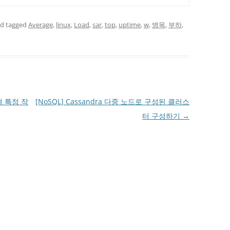
d tagged
Average
,
linux
,
Load
,
sar
,
top
,
uptime
,
w
,
병목
,
부하
,
하여 특정 작
[NoSQL] Cassandra 다중 노드로 구성된 클러스
터 구성하기
→