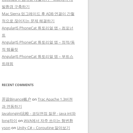
발환경 구축하기
Mac Sierra 업그레이드 후 ADB 연결이 간헐
적으로 끊어지는 문제 해결하기
AngularJS PhoneCat 튜토리얼 앱 – 컴포넌
트
AngularJS PhoneCat 튜토리얼 앱 – 정적/동
적 템플릿
AngularJS PhoneCat 튜토리얼 앱 – 부트스
트래핑
RECENT COMMENTS
开设Binance账户
on
Trac Apache 1.3버젼
과 연동하기
Javalongint比較 - 코딩면접 질문 - java int와
long차이
on
JAVA에서 자주 쓰이는 형변환
yson
on
Unity C# – Coroutine 알아보기