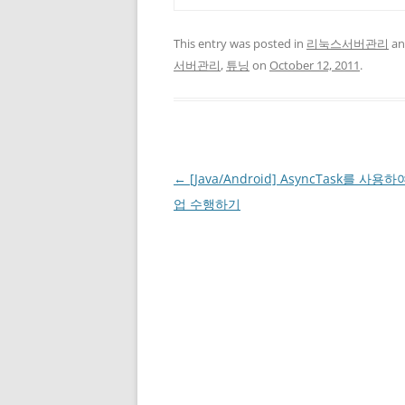
This entry was posted in
리눅스서버관리
an
서버관리
,
튜닝
on
October 12, 2011
.
Post
←
[Java/Android] AsyncTask를 사용
navigation
업 수행하기