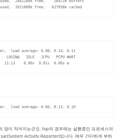
used,  2462268k free,    26472k buffers

used,  3911688k free,   627956k cached
er,  load average: 0.08, 0.14, 0.11

   LOGIN@   IDLE   JCPU   PCPU WHAT

  11:13    0.00s  0.01s  0.00s w
er,  load average: 0.06, 0.13, 0.10
 정보의 양이 적어지는군요. top의 경우에는 실행중인 프로세스의
ystem Activity Reporter)입니다. 매우 간단하게 부하