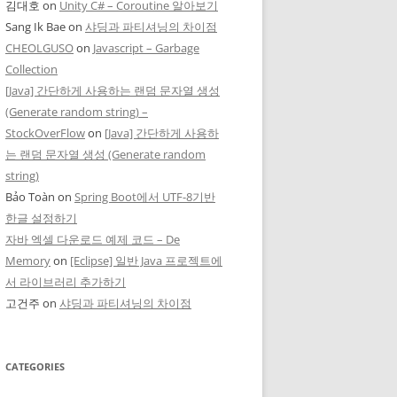
김대호
on
Unity C# – Coroutine 알아보기
Sang Ik Bae
on
샤딩과 파티셔닝의 차이점
CHEOLGUSO
on
Javascript – Garbage
Collection
[Java] 간단하게 사용하는 랜덤 문자열 생성
(Generate random string) –
StockOverFlow
on
[Java] 간단하게 사용하
는 랜덤 문자열 생성 (Generate random
string)
Bảo Toàn
on
Spring Boot에서 UTF-8기반
한글 설정하기
자바 엑셀 다운로드 예제 코드 – De
Memory
on
[Eclipse] 일반 Java 프로젝트에
서 라이브러리 추가하기
고건주
on
샤딩과 파티셔닝의 차이점
CATEGORIES