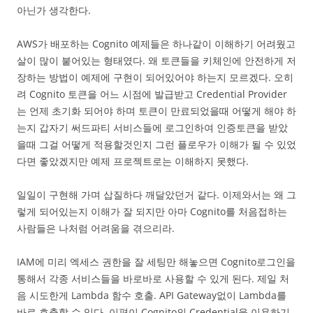
아닌가 생각한다.
AWS가 배포하는 Cognito 예제들은 하나같이 이해하기 어려웠고
살이 많이 붙어있는 형태였다. 왜 토큰들을 키체인에 안전하게 저
장하는 방법이 예제에 구현이 되어있어야 하는지 모르겠다. 오히
려 Cognito 토큰을 어느 시점에 발급받고 Credential Provider
는 언제 초기화 되어야 하며 토큰이 만료되었을때 어떻게 해야 하
는지 갑자기 써드파티 서비스들에 로그인하여 인증토큰을 받았
을때 그걸 어떻게 적용할것인지 그런 플로우가 이해가 될 수 있었
다면 좋았겠지만 예제 프로젝트로는 이해하지 못했다.
일일이 구현해 가며 삽질하다 깨달았던거 같다. 이제와서는 왜 그
렇게 되어있는지 이해가 잘 되지만 아마 Cognito를 처음접하는
사람들은 나처럼 어려움을 겪으리라.
IAM에 미리 엑세스 권한을 잘 세팅만 해놓으면 Cognito로그인을
통해서 각종 서비스들을 바로바로 사용할 수 있게 된다. 제일 처
음 시도한게 Lambda 함수 호출. API Gateway없이 Lambda를
바로 호출할 수 있다. 이편이 Cognito의 Credential을 이용하기