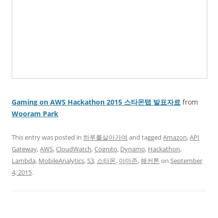
Gaming on AWS Hackathon 2015 스타몬탭 발표자료
from
Wooram Park
This entry was posted in
하루를살아가며
and tagged
Amazon
,
API
Gateway
,
AWS
,
CloudWatch
,
Cognito
,
Dynamo
,
Hackathon
,
Lambda
,
MobileAnalytics
,
S3
,
스타몬
,
아마존
,
해커톤
on
September
4, 2015
.