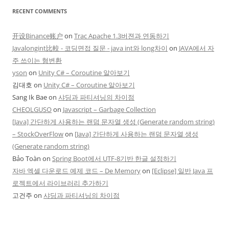
RECENT COMMENTS
开设Binance账户
on
Trac Apache 1.3버젼과 연동하기
Javalongint比較 - 코딩면접 질문 - java int와 long차이
on
JAVA에서 자
주 쓰이는 형변환
yson
on
Unity C# – Coroutine 알아보기
김대호
on
Unity C# – Coroutine 알아보기
Sang Ik Bae
on
샤딩과 파티셔닝의 차이점
CHEOLGUSO
on
Javascript – Garbage Collection
[Java] 간단하게 사용하는 랜덤 문자열 생성 (Generate random string)
– StockOverFlow
on
[Java] 간단하게 사용하는 랜덤 문자열 생성
(Generate random string)
Bảo Toàn
on
Spring Boot에서 UTF-8기반 한글 설정하기
자바 엑셀 다운로드 예제 코드 – De Memory
on
[Eclipse] 일반 Java 프
로젝트에서 라이브러리 추가하기
고건주
on
샤딩과 파티셔닝의 차이점