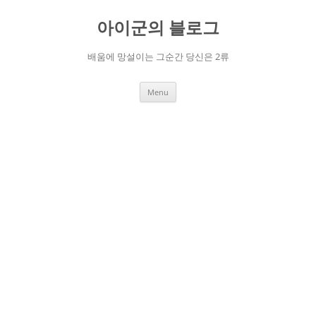
Skip
to
아이군의 블로그
content
배움에 망설이는 그순간 당신은 2류
Menu