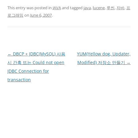
This entry was posted in
JAVA
and tagged
java
,
lucene
,
루씬
,
자바
,
프
로그래밍
on
June 6, 2007
.
Post
←
DBCP + JDBC(MySQL) 사용
YUM(Yellow dog, Updater,
navigation
시 간혹 뜨는 Could not open
Modified) 저장소 만들기
→
JDBC Connection for
transaction