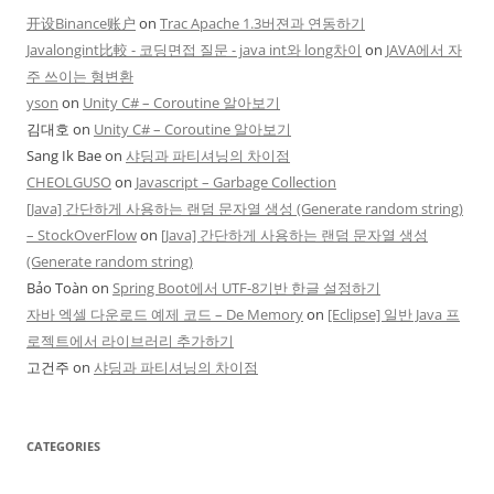
开设Binance账户
on
Trac Apache 1.3버젼과 연동하기
Javalongint比較 - 코딩면접 질문 - java int와 long차이
on
JAVA에서 자
주 쓰이는 형변환
yson
on
Unity C# – Coroutine 알아보기
김대호
on
Unity C# – Coroutine 알아보기
Sang Ik Bae
on
샤딩과 파티셔닝의 차이점
CHEOLGUSO
on
Javascript – Garbage Collection
[Java] 간단하게 사용하는 랜덤 문자열 생성 (Generate random string)
– StockOverFlow
on
[Java] 간단하게 사용하는 랜덤 문자열 생성
(Generate random string)
Bảo Toàn
on
Spring Boot에서 UTF-8기반 한글 설정하기
자바 엑셀 다운로드 예제 코드 – De Memory
on
[Eclipse] 일반 Java 프
로젝트에서 라이브러리 추가하기
고건주
on
샤딩과 파티셔닝의 차이점
CATEGORIES