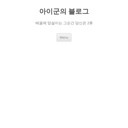
Skip
to
아이군의 블로그
content
배움에 망설이는 그순간 당신은 2류
Menu