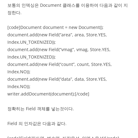
보통의 인덱싱은 Document 클래스를 이용하여 다음과 같이 지
정한다.
[code]Document document = new Document();
document.add(new Field(“area”, area, Store.YES,
Index.UN_TOKENIZED));
document.add(new Field(“vmag”, vmag, Store.YES,
Index.UN_TOKENIZED));
document.add(new Field(“count”, count, Store.YES,
Index.NO));
document.add(new Field(“data”, data, Store.YES,
Index.NO));
writer.addDocument(document);[/code]
정확히는 Field 객체를 넣는것이다.
Field 의 인자값은 다음과 같다.