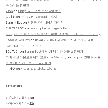
주 쓰이는 형변환
yson
on
Unity C# – Coroutine 알아보기
김대호
on
Unity C# – Coroutine 알아보기
Sang Ik Bae
on
샤딩과 파티셔닝의 차이점
CHEOLGUSO
on
Javascript – Garbage Collection
[Java] 간단하게 사용하는 랜덤 문자열 생성 (Generate random string)
– StockOverFlow
on
[Java] 간단하게 사용하는 랜덤 문자열 생성
(Generate random string)
Bảo Toàn
on
Spring Boot에서 UTF-8기반 한글 설정하기
자바 엑셀 다운로드 예제 코드 – De Memory
on
[Eclipse] 일반 Java 프
로젝트에서 라이브러리 추가하기
고건주
on
샤딩과 파티셔닝의 차이점
CATEGORIES
나혼자만의독설
(38)
아마츄어사진가
(22)