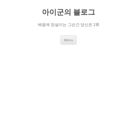
Skip
to
아이군의 블로그
content
배움에 망설이는 그순간 당신은 2류
Menu