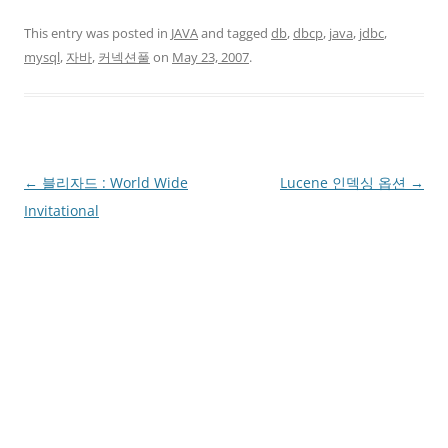
This entry was posted in
JAVA
and tagged
db
,
dbcp
,
java
,
jdbc
,
mysql
,
자바
,
커넥션풀
on
May 23, 2007
.
Post
←
블리자드 : World Wide
Lucene 인덱싱 옵션
→
navigation
Invitational