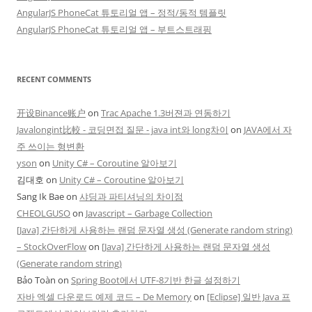
AngularJS PhoneCat 튜토리얼 앱 – 정적/동적 템플릿
AngularJS PhoneCat 튜토리얼 앱 – 부트스트래핑
RECENT COMMENTS
开设Binance账户
on
Trac Apache 1.3버젼과 연동하기
Javalongint比較 - 코딩면접 질문 - java int와 long차이
on
JAVA에서 자
주 쓰이는 형변환
yson
on
Unity C# – Coroutine 알아보기
김대호
on
Unity C# – Coroutine 알아보기
Sang Ik Bae
on
샤딩과 파티셔닝의 차이점
CHEOLGUSO
on
Javascript – Garbage Collection
[Java] 간단하게 사용하는 랜덤 문자열 생성 (Generate random string)
– StockOverFlow
on
[Java] 간단하게 사용하는 랜덤 문자열 생성
(Generate random string)
Bảo Toàn
on
Spring Boot에서 UTF-8기반 한글 설정하기
자바 엑셀 다운로드 예제 코드 – De Memory
on
[Eclipse] 일반 Java 프