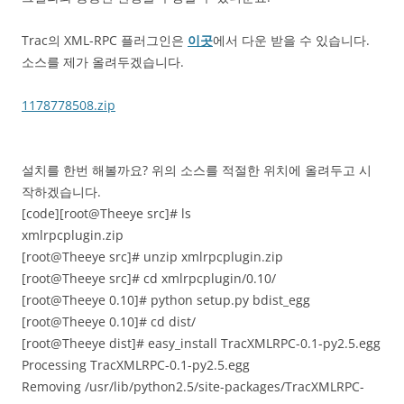
Trac의 XML-RPC 플러그인은
이곳
에서 다운 받을 수 있습니다.
소스를 제가 올려두겠습니다.
1178778508.zip
설치를 한번 해볼까요? 위의 소스를 적절한 위치에 올려두고 시
작하겠습니다.
[code][root@Theeye src]# ls
xmlrpcplugin.zip
[root@Theeye src]# unzip xmlrpcplugin.zip
[root@Theeye src]# cd xmlrpcplugin/0.10/
[root@Theeye 0.10]# python setup.py bdist_egg
[root@Theeye 0.10]# cd dist/
[root@Theeye dist]# easy_install TracXMLRPC-0.1-py2.5.egg
Processing TracXMLRPC-0.1-py2.5.egg
Removing /usr/lib/python2.5/site-packages/TracXMLRPC-