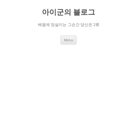
Skip
to
아이군의 블로그
content
배움에 망설이는 그순간 당신은 2류
Menu