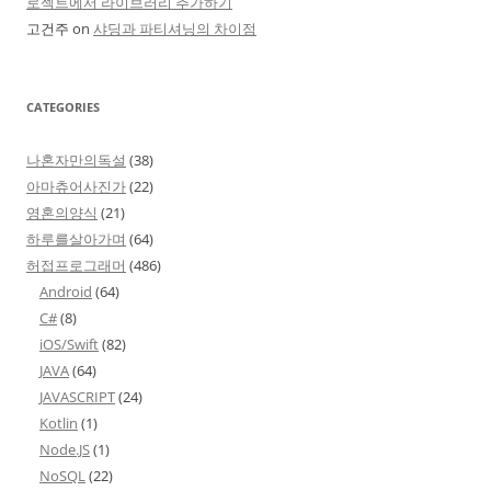
로젝트에서 라이브러리 추가하기
고건주
on
샤딩과 파티셔닝의 차이점
CATEGORIES
나혼자만의독설
(38)
아마츄어사진가
(22)
영혼의양식
(21)
하루를살아가며
(64)
허접프로그래머
(486)
Android
(64)
C#
(8)
iOS/Swift
(82)
JAVA
(64)
JAVASCRIPT
(24)
Kotlin
(1)
Node.JS
(1)
NoSQL
(22)