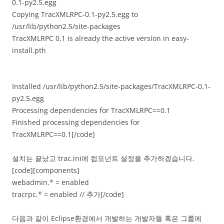
0.1-py2.5.egg
Copying TracXMLRPC-0.1-py2.5.egg to
/usr/lib/python2.5/site-packages
TracXMLRPC 0.1 is already the active version in easy-
install.pth
Installed /usr/lib/python2.5/site-packages/TracXMLRPC-0.1-
py2.5.egg
Processing dependencies for TracXMLRPC==0.1
Finished processing dependencies for
TracXMLRPC==0.1[/code]
설치는 끝났고 trac.ini에 컴포넌트 설정을 추가하겠습니다.
[code][components]
webadmin.* = enabled
tracrpc.* = enabled // 추가[/code]
다음과 같이 Eclipse환경에서 개발하는 개발자들 혹은 그룹에