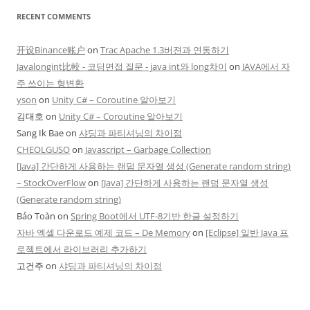
RECENT COMMENTS
开设Binance账户
on
Trac Apache 1.3버젼과 연동하기
Javalongint比較 - 코딩면접 질문 - java int와 long차이
on
JAVA에서 자
주 쓰이는 형변환
yson
on
Unity C# – Coroutine 알아보기
김대호
on
Unity C# – Coroutine 알아보기
Sang Ik Bae
on
샤딩과 파티셔닝의 차이점
CHEOLGUSO
on
Javascript – Garbage Collection
[Java] 간단하게 사용하는 랜덤 문자열 생성 (Generate random string)
– StockOverFlow
on
[Java] 간단하게 사용하는 랜덤 문자열 생성
(Generate random string)
Bảo Toàn
on
Spring Boot에서 UTF-8기반 한글 설정하기
자바 엑셀 다운로드 예제 코드 – De Memory
on
[Eclipse] 일반 Java 프
로젝트에서 라이브러리 추가하기
고건주
on
샤딩과 파티셔닝의 차이점