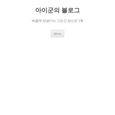
Skip
to
아이군의 블로그
content
배움에 망설이는 그순간 당신은 2류
Menu