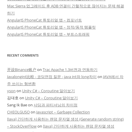
Mac Sierra 업그레이드 후 ADB 연결이 간헐적으로 끊어지는 문제 해결
하기
AngularJS PhoneCat 튜토리얼 앱 – 컴포넌트
AngularJS PhoneCat 튜토리얼 앱 – 정적/동적 템플릿
AngularJS PhoneCat 튜토리얼 앱 – 부트스트래핑
RECENT COMMENTS
开设Binance账户
on
Trac Apache 1.3버젼과 연동하기
Javalongint比較 - 코딩면접 질문 - java int와 long차이
on
JAVA에서 자
주 쓰이는 형변환
yson
on
Unity C# – Coroutine 알아보기
김대호
on
Unity C# – Coroutine 알아보기
Sang Ik Bae
on
샤딩과 파티셔닝의 차이점
CHEOLGUSO
on
Javascript – Garbage Collection
[Java] 간단하게 사용하는 랜덤 문자열 생성 (Generate random string)
– StockOverFlow
on
[Java] 간단하게 사용하는 랜덤 문자열 생성