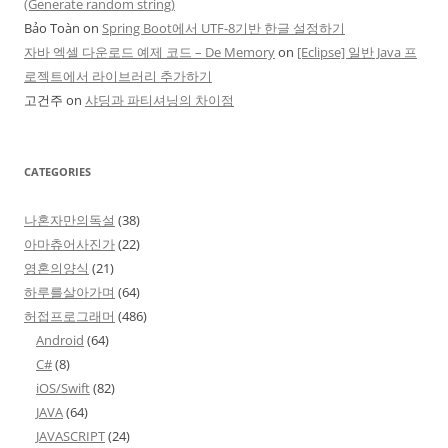
(Generate random string)
Bảo Toàn
on
Spring Boot에서 UTF-8기반 한글 설정하기
자바 엑셀 다운로드 예제 코드 – De Memory
on
[Eclipse] 일반 Java 프
로젝트에서 라이브러리 추가하기
고건주
on
샤딩과 파티셔닝의 차이점
CATEGORIES
나혼자만의독설
(38)
아마츄어사진가
(22)
영혼의양식
(21)
하루를살아가며
(64)
허접프로그래머
(486)
Android
(64)
C#
(8)
iOS/Swift
(82)
JAVA
(64)
JAVASCRIPT
(24)