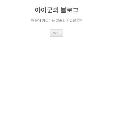
Skip
to
아이군의 블로그
content
배움에 망설이는 그순간 당신은 2류
Menu