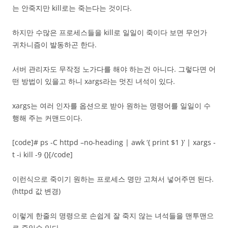
는 안죽지만 kill로는 죽는다는 것이다.
하지만 수많은 프로세스들을 kill로 일일이 죽이다 보면 무언가
귀차니즘이 발동하곤 한다.
서버 관리자도 무작정 노가다를 해야 하는건 아니다. 그렇다면 어
떤 방법이 있을고 하니 xargs라는 멋진 녀석이 있다.
xargs는 여러 인자를 옵션으로 받아 원하는 명령어를 일일이 수
행해 주는 커맨드이다.
[code]# ps -C httpd –no-heading | awk ‘{ print $1 }’ | xargs -
t -i kill -9 {}[/code]
이런식으로 죽이기 원하는 프로세스 명만 고쳐서 넣어주면 된다.
(httpd 값 변경)
이렇게 한줄의 명령으로 손쉽게 잘 죽지 않는 녀석들을 맨투맨으
로 죽일수 있다.