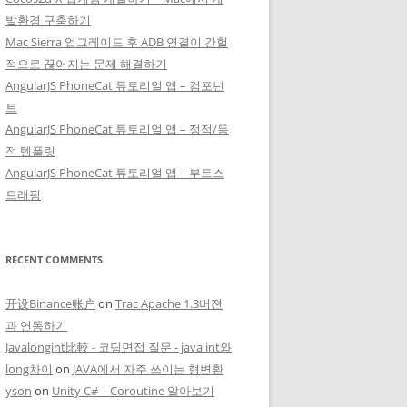
발환경 구축하기
Mac Sierra 업그레이드 후 ADB 연결이 간헐
적으로 끊어지는 문제 해결하기
.

AngularJS PhoneCat 튜토리얼 앱 – 컴포넌
트
AngularJS PhoneCat 튜토리얼 앱 – 정적/동
적 템플릿
AngularJS PhoneCat 튜토리얼 앱 – 부트스
트래핑
RECENT COMMENTS
开设Binance账户
on
Trac Apache 1.3버젼
과 연동하기
Javalongint比較 - 코딩면접 질문 - java int와
long차이
on
JAVA에서 자주 쓰이는 형변환
yson
on
Unity C# – Coroutine 알아보기