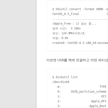
$ hdiutil convert -format UDRW -o
CentOS_6.5_Final                
.................................
(Apple_Free : 1) 읽는 중...

경과 시간:  3.186s

속도: 124.9M바이트/초

저장: 0.0%

created: CentOS-6.5-x86_64-minima
이번엔 USB를 맥에 연결하고 어떤 파티
$ diskutil list

/dev/disk0

   #:                       TYPE 
   0:      GUID_partition_scheme 
   1:                        EFI 
   2:                  Apple_HFS 
   3:                 Apple_Boot 