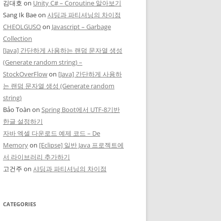
김대호
on
Unity C# – Coroutine 알아보기
Sang Ik Bae
on
샤딩과 파티셔닝의 차이점
CHEOLGUSO
on
Javascript – Garbage
Collection
[Java] 간단하게 사용하는 랜덤 문자열 생성
(Generate random string) –
StockOverFlow
on
[Java] 간단하게 사용하
는 랜덤 문자열 생성 (Generate random
string)
Bảo Toàn
on
Spring Boot에서 UTF-8기반
한글 설정하기
자바 엑셀 다운로드 예제 코드 – De
Memory
on
[Eclipse] 일반 Java 프로젝트에
서 라이브러리 추가하기
고건주
on
샤딩과 파티셔닝의 차이점
CATEGORIES