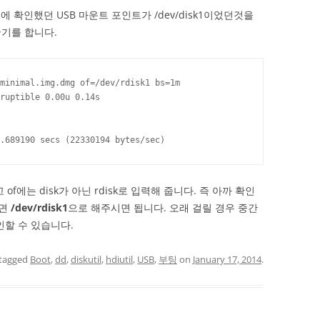
 확인했던 USB 마운트 포인트가 /dev/disk1이었던것을
기를 합니다.
minimal.img.dmg of=/dev/rdisk1 bs=1m

ruptible 0.00u 0.14s

.689190 secs (22330194 bytes/sec)
of에는 disk가 아닌 rdisk로 입력해 줍니다. 즉 아까 확인
다면
/dev/rdisk1
으로 해주시면 됩니다. 오래 걸릴 경우 중간
확인할 수 있습니다.
tagged
Boot
,
dd
,
diskutil
,
hdiutil
,
USB
,
부팅
on
January 17, 2014
.