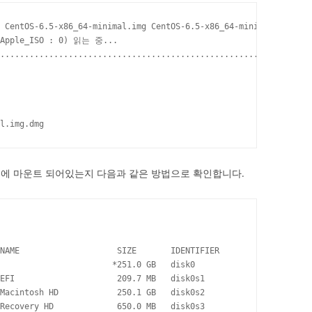
 CentOS-6.5-x86_64-minimal.img CentOS-6.5-x86_64-minimal.iso

(Apple_ISO : 0) 읽는 중...

................................................................
l.img.dmg
션에 마운트 되어있는지 다음과 같은 방법으로 확인합니다.
NAME                    SIZE       IDENTIFIER

                       *251.0 GB   disk0

EFI                     209.7 MB   disk0s1

Macintosh HD            250.1 GB   disk0s2

Recovery HD             650.0 MB   disk0s3
