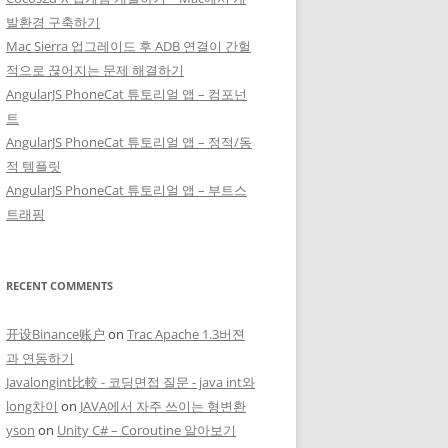
발환경 구축하기
Mac Sierra 업그레이드 후 ADB 연결이 간헐
적으로 끊어지는 문제 해결하기
AngularJS PhoneCat 튜토리얼 앱 – 컴포넌
트
AngularJS PhoneCat 튜토리얼 앱 – 정적/동
적 템플릿
AngularJS PhoneCat 튜토리얼 앱 – 부트스
트래핑
RECENT COMMENTS
开设Binance账户
on
Trac Apache 1.3버젼
과 연동하기
Javalongint比較 - 코딩면접 질문 - java int와
long차이
on
JAVA에서 자주 쓰이는 형변환
yson
on
Unity C# – Coroutine 알아보기