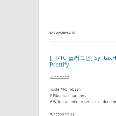
TAG ARCHIVES:
TC
[TT/TC 플러그인] SyntaxHig
Prettify
9 Comments
[code]#!/bin/bash
# Fibonacci numbers
# Writes an infinite series to stdout, o
function fib() {