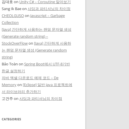
김대호
on
Unity C# – Coroutine 알아보기
Sang Ik Bae
on
샤딩과 파티셔닝의 차이점
CHEOLGUSO
on
Javascript – Garbage
Collection
[Java] 간단하게 사용하는 랜덤 문자열 생성
(Generate random string) –
StockOverFlow
on
[Java] 간단하게 사용하
는 랜덤 문자열 생성 (Generate random
string)
Bảo Toàn
on
Spring Boot에서 UTF-8기반
한글 설정하기
자바 엑셀 다운로드 예제 코드 – De
Memory
on
[Eclipse] 일반 Java 프로젝트에
서 라이브러리 추가하기
고건주
on
샤딩과 파티셔닝의 차이점
CATEGORIES