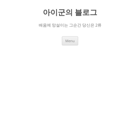
Skip
to
아이군의 블로그
content
배움에 망설이는 그순간 당신은 2류
Menu