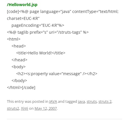
/Helloworld.jsp
[code]<%@ page language=”java” contentType=”text/html;
charset=EUC-KR”
pageEncoding=”EUC-KR”%>
<%@ taglib prefix=”s” uri=”/struts-tags” %>
<html>
<head>
<title>Hello World!</title>
</head>
<body>
<h2><s:property value=”message” /></h2>
</body>
</html>[/code]
This entry was posted in
JAVA
and tagged
java
,
struts
,
struts 2
,
struts2
,
자바
on
May 12, 2007
.