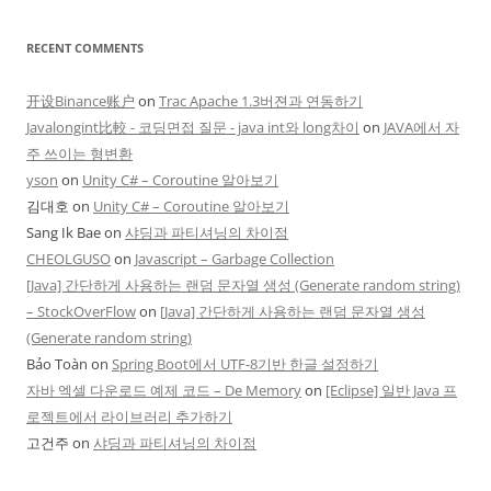
RECENT COMMENTS
开设Binance账户
on
Trac Apache 1.3버젼과 연동하기
Javalongint比較 - 코딩면접 질문 - java int와 long차이
on
JAVA에서 자
주 쓰이는 형변환
yson
on
Unity C# – Coroutine 알아보기
김대호
on
Unity C# – Coroutine 알아보기
Sang Ik Bae
on
샤딩과 파티셔닝의 차이점
CHEOLGUSO
on
Javascript – Garbage Collection
[Java] 간단하게 사용하는 랜덤 문자열 생성 (Generate random string)
– StockOverFlow
on
[Java] 간단하게 사용하는 랜덤 문자열 생성
(Generate random string)
Bảo Toàn
on
Spring Boot에서 UTF-8기반 한글 설정하기
자바 엑셀 다운로드 예제 코드 – De Memory
on
[Eclipse] 일반 Java 프
로젝트에서 라이브러리 추가하기
고건주
on
샤딩과 파티셔닝의 차이점