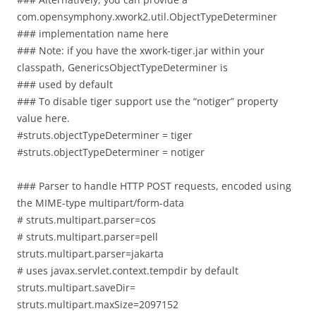
com.opensymphony.xwork2.util.ObjectTypeDeterminer
### implementation name here
### Note: if you have the xwork-tiger.jar within your
classpath, GenericsObjectTypeDeterminer is
### used by default
### To disable tiger support use the “notiger” property
value here.
#struts.objectTypeDeterminer = tiger
#struts.objectTypeDeterminer = notiger
### Parser to handle HTTP POST requests, encoded using
the MIME-type multipart/form-data
# struts.multipart.parser=cos
# struts.multipart.parser=pell
struts.multipart.parser=jakarta
# uses javax.servlet.context.tempdir by default
struts.multipart.saveDir=
struts.multipart.maxSize=2097152