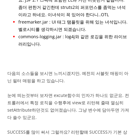
좀더 편한거 같긴한데 struts2의 퍼포먼스를 좀먹는 녀석
이라고 하네요. 이녀석이 꼭 있어야 한다니..OTL
freemarker.jar : UI 태그 탬플릿을 위해 있는 녀석입니다.
벨로시티를 생각하시면 되겠습니다.
commons-logging.jar : log4j와 같은 로깅을 위한 라이브
러리입니다.
다음의 소스들을 보시면 느끼시겠지만, 예전의 서블릿 매핑이 아
닌 필터 매핑을 하고 있습니다.
눈에 띄는것부터 보자면 excute함수의 인자가 하나도 없군요. 컨
트롤러에서 특정 로직을 수행후에 view로 리턴해 줄때 열심히
setAttribute하던것도 없어졌습니다. 그냥 변수에 담아두면 가져
다 쓸수 있군요.
SUCCESS를 많이 써서 그럴까요? 리턴할떄 SUCCESS가 기본 상