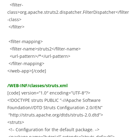
<filter-
class>org.apache.struts2.dispatcher.FilterDispatcher</filter
-class>
</filter>
<filter-mapping>
<filter-name>struts2</filter-name>
<url-pattern>/*</url-pattern>
</filter-mapping>
</web-app>[/code]
/WEB-INF/classes/struts.xml
[code] version=”1.0″ encoding=”UTF-8″?>
<!DOCTYPE struts PUBLIC “-//Apache Software
Foundation//DTD Struts Configuration 2.0//EN”
“http://struts.apache.org/dtds/struts-2.0.dtd”>
<struts>
<!– Configuration for the default package. –>
<package name=”tutorial” extends=”struts-default”>