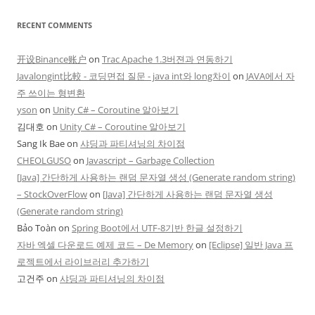
RECENT COMMENTS
开设Binance账户
on
Trac Apache 1.3버젼과 연동하기
Javalongint比較 - 코딩면접 질문 - java int와 long차이
on
JAVA에서 자
주 쓰이는 형변환
yson
on
Unity C# – Coroutine 알아보기
김대호
on
Unity C# – Coroutine 알아보기
Sang Ik Bae
on
샤딩과 파티셔닝의 차이점
CHEOLGUSO
on
Javascript – Garbage Collection
[Java] 간단하게 사용하는 랜덤 문자열 생성 (Generate random string)
– StockOverFlow
on
[Java] 간단하게 사용하는 랜덤 문자열 생성
(Generate random string)
Bảo Toàn
on
Spring Boot에서 UTF-8기반 한글 설정하기
자바 엑셀 다운로드 예제 코드 – De Memory
on
[Eclipse] 일반 Java 프
로젝트에서 라이브러리 추가하기
고건주
on
샤딩과 파티셔닝의 차이점