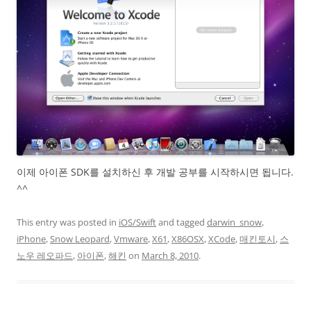
이제 아이폰 SDK를 설치하신 후 개발 공부를 시작하시면 됩니다.
^^
This entry was posted in
iOS/Swift
and tagged
darwin_snow
,
iPhone
,
Snow Leopard
,
Vmware
,
X61
,
X86OSX
,
XCode
,
매킨토시
,
스
노우 레오파드
,
아이폰
,
해킨
on
March 8, 2010
.