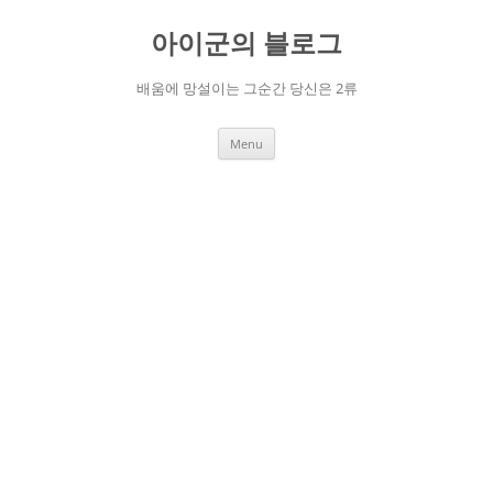
Skip
to
아이군의 블로그
content
배움에 망설이는 그순간 당신은 2류
Menu