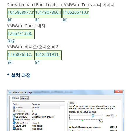
Snow Leopard Boot Loader + VMWare Tools 시디 이미지
1045868977.r
1014907866.r
1106206710.r
ar
ar
ar
VMWare Guest 패치
1266771358.
pkg
VMWare 비디오/오디오 패치
1195876112.
1012331931.
gz
gz
* 설치 과정