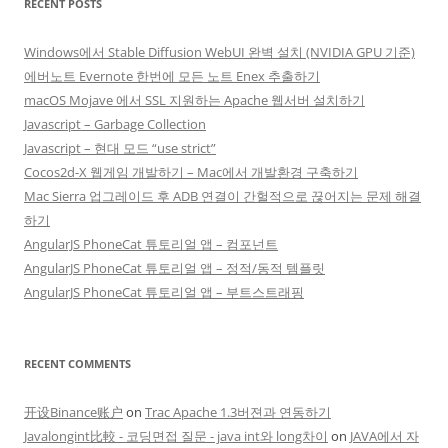
RECENT POSTS
Windows에서 Stable Diffusion WebUI 완벽 설치 (NVIDIA GPU 기준)
에버노트 Evernote 한번에 모든 노트 Enex 추출하기
macOS Mojave 에서 SSL 지원하는 Apache 웹서버 설치하기
Javascript – Garbage Collection
Javascript – 현대 모드 “use strict”
Cocos2d-X 웹게임 개발하기 – Mac에서 개발환경 구축하기
Mac Sierra 업그레이드 후 ADB 연결이 간헐적으로 끊어지는 문제 해결
하기
AngularJS PhoneCat 튜토리얼 앱 – 컴포넌트
AngularJS PhoneCat 튜토리얼 앱 – 정적/동적 템플릿
AngularJS PhoneCat 튜토리얼 앱 – 부트스트래핑
RECENT COMMENTS
开设Binance账户
on
Trac Apache 1.3버젼과 연동하기
Javalongint比較 - 코딩면접 질문 - java int와 long차이
on
JAVA에서 자