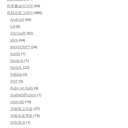
하루를살아가며
(64)
허접프로그래머
(486)
Android
(64)
C#
(8)
iOS/Swift
(82)
JAVA
(64)
JAVASCRIPT
(24)
Kotlin
(1)
Node.JS
(1)
NoSQL
(22)
Pebble
(2)
PHP
(5)
Ruby on Rails
(6)
StableDiffusion
(1)
Unity3D
(16)
개발참고자료
(37)
개발프로젝트
(15)
네트워크
(1)