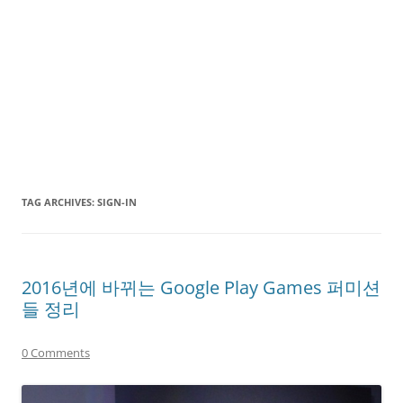
TAG ARCHIVES:
SIGN-IN
2016년에 바뀌는 Google Play Games 퍼미션
들 정리
0 Comments