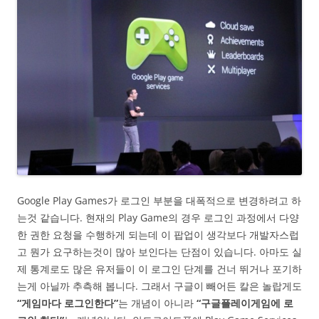
Google Play Games가 로그인 부분을 대폭적으로 변경하려고 하
는것 같습니다. 현재의 Play Game의 경우 로그인 과정에서 다양
한 권한 요청을 수행하게 되는데 이 팝업이 생각보다 개발자스럽
고 뭔가 요구하는것이 많아 보인다는 단점이 있습니다. 아마도 실
제 통계로도 많은 유저들이 이 로그인 단계를 건너 뛰거나 포기하
는게 아닐까 추측해 봅니다. 그래서 구글이 빼어든 칼은 놀랍게도
“게임마다 로그인한다”
는 개념이 아니라
“구글플레이게임에 로