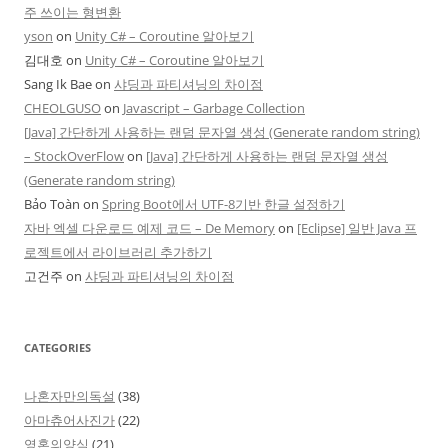
주 쓰이는 형변환
yson
on
Unity C# – Coroutine 알아보기
김대호
on
Unity C# – Coroutine 알아보기
Sang Ik Bae
on
샤딩과 파티셔닝의 차이점
CHEOLGUSO
on
Javascript – Garbage Collection
[Java] 간단하게 사용하는 랜덤 문자열 생성 (Generate random string)
– StockOverFlow
on
[Java] 간단하게 사용하는 랜덤 문자열 생성
(Generate random string)
Bảo Toàn
on
Spring Boot에서 UTF-8기반 한글 설정하기
자바 엑셀 다운로드 예제 코드 – De Memory
on
[Eclipse] 일반 Java 프
로젝트에서 라이브러리 추가하기
고건주
on
샤딩과 파티셔닝의 차이점
CATEGORIES
나혼자만의독설
(38)
아마츄어사진가
(22)
영혼의양식
(21)