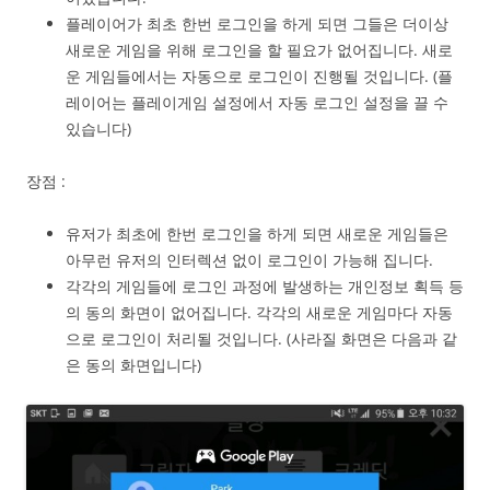
플레이어가 최초 한번 로그인을 하게 되면 그들은 더이상
새로운 게임을 위해 로그인을 할 필요가 없어집니다. 새로
운 게임들에서는 자동으로 로그인이 진행될 것입니다. (플
레이어는 플레이게임 설정에서 자동 로그인 설정을 끌 수
있습니다)
장점 :
유저가 최초에 한번 로그인을 하게 되면 새로운 게임들은
아무런 유저의 인터렉션 없이 로그인이 가능해 집니다.
각각의 게임들에 로그인 과정에 발생하는 개인정보 획득 등
의 동의 화면이 없어집니다. 각각의 새로운 게임마다 자동
으로 로그인이 처리될 것입니다. (사라질 화면은 다음과 같
은 동의 화면입니다)