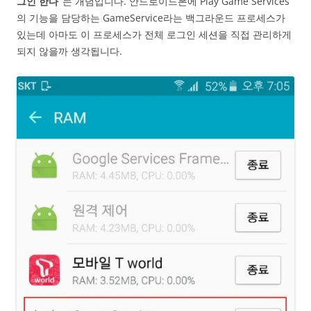
그인 한다”
는 개념입니다. 안드로이드폰에 Play Game Services
의 기능을 담당하는 GameService라는 백그라운드 프로세스가
있는데 아마도 이 프로세스가 전체 로그인 세션을 직접 관리하게
되지 않을까 생각됩니다.