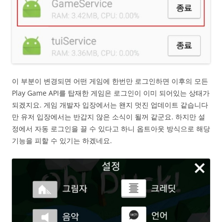
이 부분이 변경되면 어떤 게임에 한번만 로그인하면 이후의 모든
Play Game API를 탑재한 게임은 로그인이 이미 되어있는 상태가
되겠지요. 게임 개발자 입장에서는 왠지 멋진 업데이트 같습니다
만 유저 입장에서는 반갑지 않은 소식이 될꺼 같군요. 하지만 설
정에서 자동 로그인을 끌 수 있다고 하니 옵트아웃 방식으로 해당
기능을 피할 수 있기는 하겠네요.