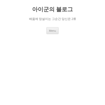
Skip
to
아이군의 블로그
content
배움에 망설이는 그순간 당신은 2류
Menu