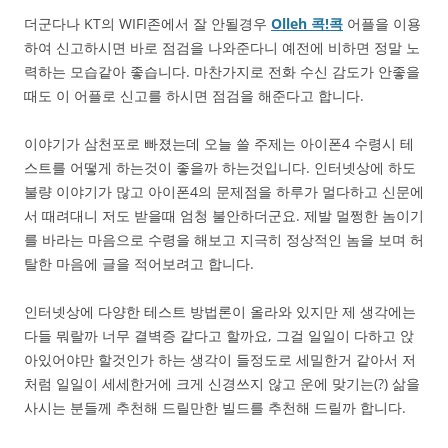
더군다나 KT의 WIFI존에서 잘 안될경우
Olleh 콕!콕
어플을 이용
하여 신고하시면 바로 점검을 나와준다니 예전에 비하면 정말 노
력하는 모습같아 좋습니다. 마찬가지로 전화 수신 감도가 안좋을
때도 이 어플로 신고를 하시면 점검을 해준다고 합니다.
이야기가 삼천포로 빠졌는데 오늘 쓸 주제는 아이폰4 수령시 테
스트를 어떻게 하는것이 좋을까 하는것입니다. 인터넷상에 하도
불량 이야기가 많고 아이폰4의 문제점을 하루가 멀다하고 신문에
서 때려대니 저도 받을때 엄청 불안하더군요. 제발 멀쩡한 놈이기
를 바라는 마음으로 수령을 해보고 지극히 정상적인 놈을 보며 허
탈한 마음에 글을 적어보려고 합니다.
인터넷상에 다양한 테스트 방법론이 올라와 있지만 제 생각에는
다들 뭐랄까 너무 결벽증 같다고 할까요, 그걸 일일이 다하고 앉
아있어야만 할것인가 하는 생각이 들정도로 세밀한거 같아서 저
처럼 일일이 세세한거에 크게 신경쓰지 않고 운에 맞기는(?) 삶을
사시는 분들께 추천해 드릴만한 빌드를 추천해 드릴까 합니다.