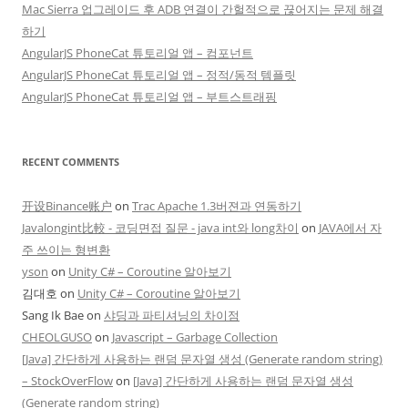
Mac Sierra 업그레이드 후 ADB 연결이 간헐적으로 끊어지는 문제 해결
하기
AngularJS PhoneCat 튜토리얼 앱 – 컴포넌트
AngularJS PhoneCat 튜토리얼 앱 – 정적/동적 템플릿
AngularJS PhoneCat 튜토리얼 앱 – 부트스트래핑
RECENT COMMENTS
开设Binance账户
on
Trac Apache 1.3버젼과 연동하기
Javalongint比較 - 코딩면접 질문 - java int와 long차이
on
JAVA에서 자
주 쓰이는 형변환
yson
on
Unity C# – Coroutine 알아보기
김대호
on
Unity C# – Coroutine 알아보기
Sang Ik Bae
on
샤딩과 파티셔닝의 차이점
CHEOLGUSO
on
Javascript – Garbage Collection
[Java] 간단하게 사용하는 랜덤 문자열 생성 (Generate random string)
– StockOverFlow
on
[Java] 간단하게 사용하는 랜덤 문자열 생성
(Generate random string)