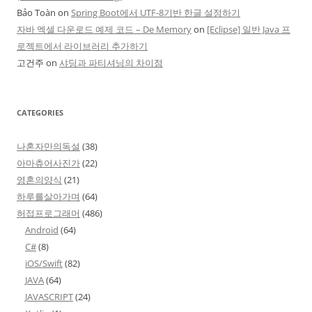
Bảo Toàn
on
Spring Boot에서 UTF-8기반 한글 설정하기
자바 엑셀 다운로드 예제 코드 – De Memory
on
[Eclipse] 일반 Java 프
로젝트에서 라이브러리 추가하기
고건주
on
샤딩과 파티셔닝의 차이점
CATEGORIES
나혼자만의독설
(38)
아마츄어사진가
(22)
영혼의양식
(21)
하루를살아가며
(64)
허접프로그래머
(486)
Android
(64)
C#
(8)
iOS/Swift
(82)
JAVA
(64)
JAVASCRIPT
(24)