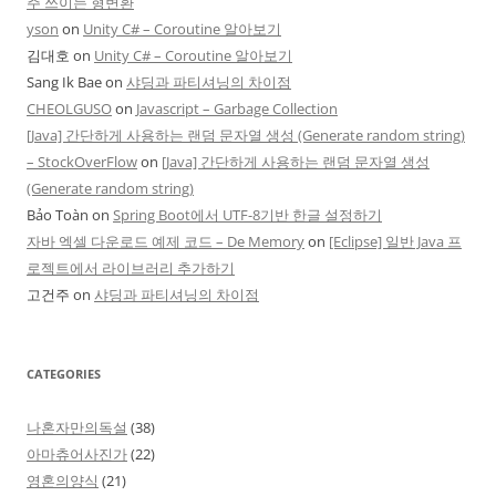
주 쓰이는 형변환
yson
on
Unity C# – Coroutine 알아보기
김대호
on
Unity C# – Coroutine 알아보기
Sang Ik Bae
on
샤딩과 파티셔닝의 차이점
CHEOLGUSO
on
Javascript – Garbage Collection
[Java] 간단하게 사용하는 랜덤 문자열 생성 (Generate random string)
– StockOverFlow
on
[Java] 간단하게 사용하는 랜덤 문자열 생성
(Generate random string)
Bảo Toàn
on
Spring Boot에서 UTF-8기반 한글 설정하기
자바 엑셀 다운로드 예제 코드 – De Memory
on
[Eclipse] 일반 Java 프
로젝트에서 라이브러리 추가하기
고건주
on
샤딩과 파티셔닝의 차이점
CATEGORIES
나혼자만의독설
(38)
아마츄어사진가
(22)
영혼의양식
(21)