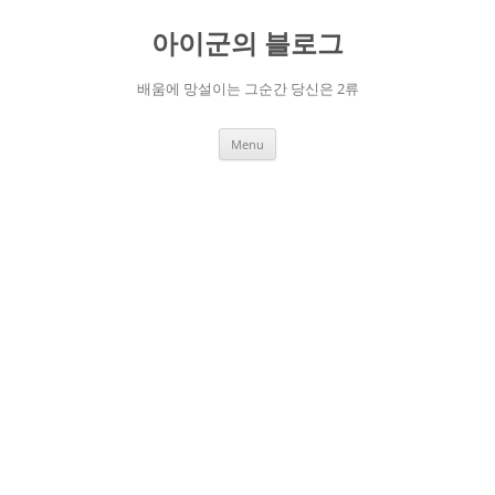
Skip
to
아이군의 블로그
content
배움에 망설이는 그순간 당신은 2류
Menu