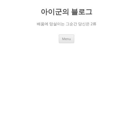
Skip
to
아이군의 블로그
content
배움에 망설이는 그순간 당신은 2류
Menu