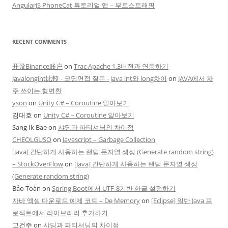
AngularJS PhoneCat 튜토리얼 앱 – 부트스트래핑
RECENT COMMENTS
开设Binance账户
on
Trac Apache 1.3버젼과 연동하기
Javalongint比較 - 코딩면접 질문 - java int와 long차이
on
JAVA에서 자
주 쓰이는 형변환
yson
on
Unity C# – Coroutine 알아보기
김대호
on
Unity C# – Coroutine 알아보기
Sang Ik Bae
on
샤딩과 파티셔닝의 차이점
CHEOLGUSO
on
Javascript – Garbage Collection
[Java] 간단하게 사용하는 랜덤 문자열 생성 (Generate random string)
– StockOverFlow
on
[Java] 간단하게 사용하는 랜덤 문자열 생성
(Generate random string)
Bảo Toàn
on
Spring Boot에서 UTF-8기반 한글 설정하기
자바 엑셀 다운로드 예제 코드 – De Memory
on
[Eclipse] 일반 Java 프
로젝트에서 라이브러리 추가하기
고건주
on
샤딩과 파티셔닝의 차이점