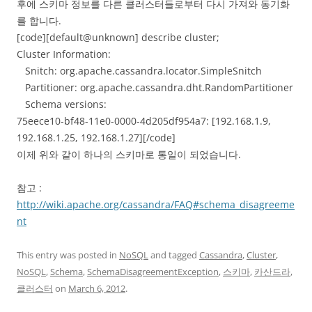
후에 스키마 정보를 다른 클러스터들로부터 다시 가져와 동기화
를 합니다.
[code][default@unknown] describe cluster;
Cluster Information:
Snitch: org.apache.cassandra.locator.SimpleSnitch
Partitioner: org.apache.cassandra.dht.RandomPartitioner
Schema versions:
75eece10-bf48-11e0-0000-4d205df954a7: [192.168.1.9,
192.168.1.25, 192.168.1.27][/code]
이제 위와 같이 하나의 스키마로 통일이 되었습니다.
참고 :
http://wiki.apache.org/cassandra/FAQ#schema_disagreeme
nt
This entry was posted in
NoSQL
and tagged
Cassandra
,
Cluster
,
NoSQL
,
Schema
,
SchemaDisagreementException
,
스키마
,
카산드라
,
클러스터
on
March 6, 2012
.