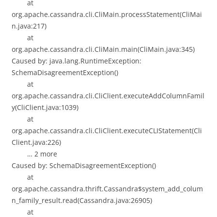
at
org.apache.cassandra.cli.CliMain.processStatement(CliMai
n.java:217)
at
org.apache.cassandra.cli.CliMain.main(CliMain.java:345)
Caused by: java.lang.RuntimeException:
SchemaDisagreementException()
at
org.apache.cassandra.cli.CliClient.executeAddColumnFamil
y(CliClient.java:1039)
at
org.apache.cassandra.cli.CliClient.executeCLIStatement(Cli
Client.java:226)
… 2 more
Caused by: SchemaDisagreementException()
at
org.apache.cassandra.thrift.Cassandra$system_add_colum
n_family_result.read(Cassandra.java:26905)
at